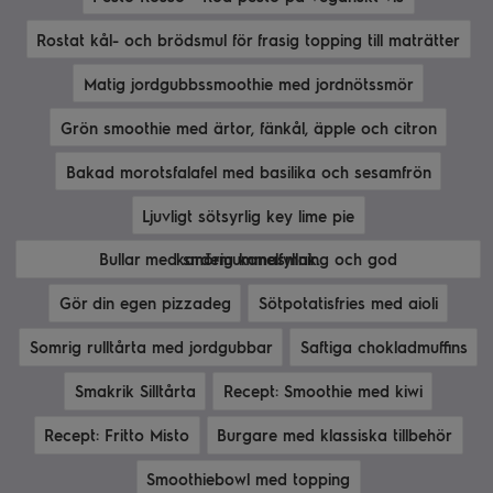
Rostat kål- och brödsmul för frasig topping till maträtter
Matig jordgubbssmoothie med jordnötssmör
Grön smoothie med ärtor, fänkål, äpple och citron
Bakad morotsfalafel med basilika och sesamfrön
Ljuvligt sötsyrlig key lime pie
Bullar med smörig kanelfyllning och god kardemummasmak.
Gör din egen pizzadeg
Sötpotatisfries med aioli
Somrig rulltårta med jordgubbar
Saftiga chokladmuffins
Smakrik Silltårta
Recept: Smoothie med kiwi
Recept: Fritto Misto
Burgare med klassiska tillbehör
Smoothiebowl med topping