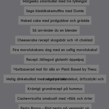
Matgeeks smörbullar med tre fyllningar
Sega kladdkakemuffins med Dumle
Naked cake med jordgubbar och grädde
Så använder du en blender
Cheesecake recept skogsbär och vit choklad
Fira morotskakans dag med en saftig morotskaka!
Recept: Jättegod glutenfri äppelpaj
Växtbaserad mat för alla av Plant Based by Thess
Matig dinkelsallad med vegansk mandelost, ärttzatziki och rostad potatis
Krämigt grundrecept på hummus
Cashewricotta smaksatt med vitlök och örter
Pesto Rosso - Röd pesto på veganskt vis