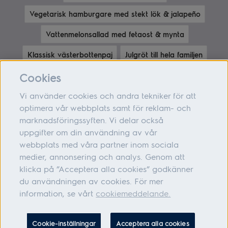
Vegetarisk hamburgare med stekt lök & jalapeño
Vattenmelonsallad med fetaost & mynta
Klassisk västerbottenpaj
Julgröt till hela familjen
Bananpannkakor med tillbehör
Cookies
Vi använder cookies och andra tekniker för att
optimera vår webbplats samt för reklam- och
marknadsföringssyften. Vi delar också
Om oss
uppgifter om din användning av vår
webbplats med våra partner inom sociala
Hjälp
medier, annonsering och analys. Genom att
Följ oss
klicka på ”Acceptera alla cookies” godkänner
du användningen av cookies. För mer
information, se vårt
cookiemeddelande.
Adress: Electrolux Hemprodukter AB, S:t Göransgatan 143, 105 45
Cookie-inställningar
Acceptera alla cookies