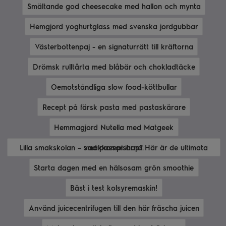
Smältande god cheesecake med hallon och mynta
Hemgjord yoghurtglass med svenska jordgubbar
Västerbottenpaj - en signaturrätt till kräftorna
Drömsk rulltårta med blåbär och chokladtäcke
Oemotståndliga slow food-köttbullar
Recept på färsk pasta med pastaskärare
Hemmagjord Nutella med Matgeek
Lilla smakskolan – vad passar ihop? Här är de ultimata smakkompisarna.
Starta dagen med en hälsosam grön smoothie
Bäst i test kolsyremaskin!
Använd juicecentrifugen till den här fräscha juicen