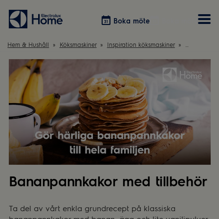
Boka möte
Boka möte
Hem & Hushåll
Köksmaskiner
Inspiration köksmaskiner
Recept: Ba
Vitvaror
Våra kök
Förvaring
Tvätt & Tork
Inspiration
Välja garderobslösning
Dammsugare
Övrigt
Övrigt
Hem & Hushåll
Övrigt
Bananpannkakor med tillbehör
Ta del av vårt enkla grundrecept på klassiska
bananpannkakor med banan, ägg och lite vaniljpulver.