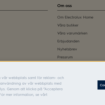
Om oss
Om Electrolux Home
Våra butiker
Våra varumärken
Erbjudanden
Nyhetsbrev
Pressrum
Bli franchisetagare
Integritetspolicy
a vår webbplats samt för reklam- och
Tillgänglighetsredogörelse
in användning av vår webbplats med
Coo
Cookies
lys. Genom att klicka på ”Acceptera
ör mer information, se vårt
 105 45 Stockholm Organisationsnummer: 556010-6626