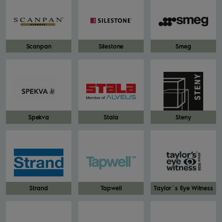
Scanpan
Silestone
Smeg
Spekva
Stala
Steny
Strand
Tapwell
Taylor´s Eye Witness