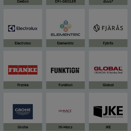
Dekton
DFI-GEISLER
duux®
Electrolux
Elementric
Fjärås
Franke
Funktion
Global
Grohe
Hi-Macs
JKE