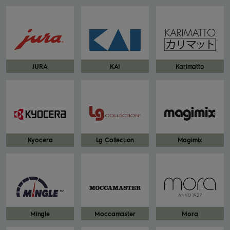
JURA
KAI
Karimatto
Kyocera
Lg Collection
Magimix
Mingle
Moccamaster
Mora