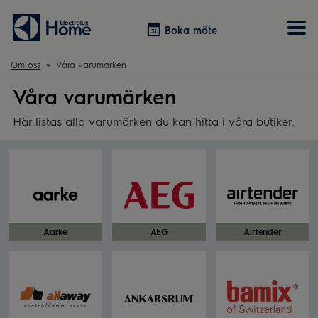
Boka möte
Boka möte
Om oss
Våra varumärken
Våra varumärken
Vitvaror
Våra kök
Förvaring
Tvätt & Tork
Inspiration
Välja garderobslösning
Här listas alla varumärken du kan hitta i våra butiker.
Dammsugare
Övrigt
Övrigt
Hem & Hushåll
Övrigt
Aarke
AEG
Airtender