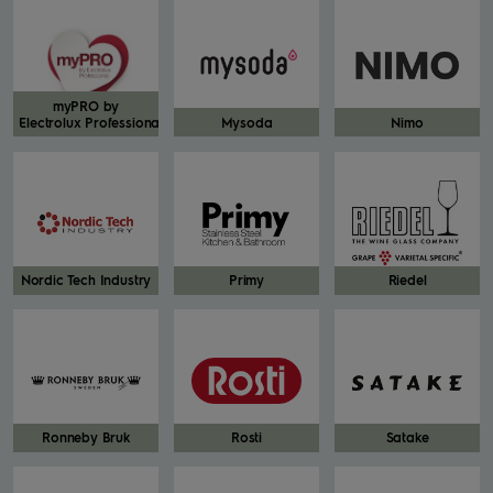
myPRO by
Electrolux Professional
Mysoda
Nimo
Nordic Tech Industry
Primy
Riedel
Ronneby Bruk
Rosti
Satake