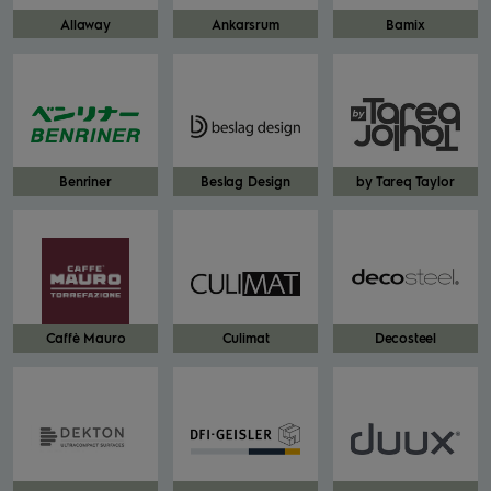
Allaway
Ankarsrum
Bamix
Benriner
Beslag Design
by Tareq Taylor
Caffè Mauro
Culimat
Decosteel