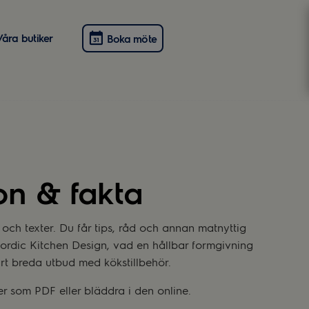
Våra butiker
Boka möte
ion & fakta
 och texter. Du får tips, råd och annan matnyttig
 Nordic Kitchen Design, vad en hållbar formgivning
rt breda utbud med kökstillbehör.
r som PDF eller bläddra i den online.