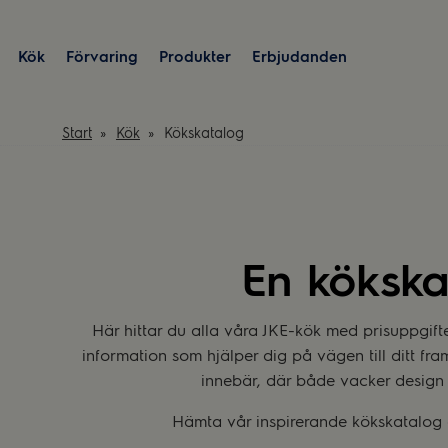
Kök
Förvaring
Produkter
Erbjudanden
Start
Kök
Kökskatalog
En kökskat
Här hittar du alla våra JKE-kök med prisuppgifte
information som hjälper dig på vägen till ditt fr
innebär, där både vacker design 
Hämta vår inspirerande kökskatalog o