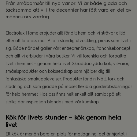
Från småbarnsår till nya vanor. Vi är både glada och
tacksamma att vi i tre decennier har fått vara en del av
människors vardag.
Electrolux Home erbjuder allt för ditt hem och vi strävar alltid
efter att lära oss mer. Vi är i ständig utveckling, precis som livet i
sig. Både när det gäller vårt entreprenörskap, franchisekoncept
och allt vi erbjuder i våra butiker. Vi vill förenkla och förbättra
livet i hemmet – genom hela livet. Skräddarsydda kök, vitvaror,
småelsprodukter och köksredskap som hjälper dig till
fantastiska smakupplevelser. Produkter för din tvätt, tork och
städning och som grädde på moset flexibla garderobslösningar
för hela hemmet. Hos oss finns helt enkelt allt samlat på ett
ställe, där inspiration blandas med vår kunskap.
Kök för livets stunder – kök genom hela
livet
Ett kök är mer än bara en plats för matlagning, det är hjärtat i