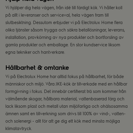
Vi hjälper dig hela vägen, från idé till färdigt kök. Vi håller koll
på allt i leveranser och serviceval, hela vägen fram till
slutbesiktning. Dessutom erbjuder vi på Electrolux Home flera
olika tjänster såsom trygga och säkra betallösningar, leverans,
installation, provkörning av nya produkter och bortforsling av
gamla produkter och emballage. En stor kundservice liksom
egna tekniker och hantverkare.
Hållbarhet & omtanke
Vi på Electrolux Home har alltid fokus på hållbarhet, för både
människor och miljö. Våra JKE-kök är tillverkade med en hållbar
formgivning i fokus. Det innebär certifierat trä som kommer från
välmående skogar, hållbara material, vattenbaserad färg och
lack liksom plast och metall utan miljöfarliga och ohälsosamma
ämnen samt en tillverkning som drivs till 100% av vind-, vatten-
och solenergi - allt för att ge dig ett kök med minsta möjliga
klimatavtryck.