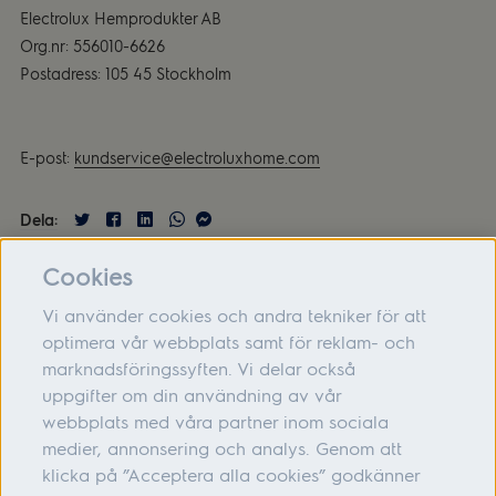
Electrolux Hemprodukter AB
Org.nr: 556010-6626
Postadress: 105 45 Stockholm
E-post:
kundservice@electroluxhome.com
Dela:
Cookies
Vi använder cookies och andra tekniker för att
optimera vår webbplats samt för reklam- och
marknadsföringssyften. Vi delar också
Om oss
uppgifter om din användning av vår
webbplats med våra partner inom sociala
Hjälp
medier, annonsering och analys. Genom att
Följ oss
klicka på ”Acceptera alla cookies” godkänner