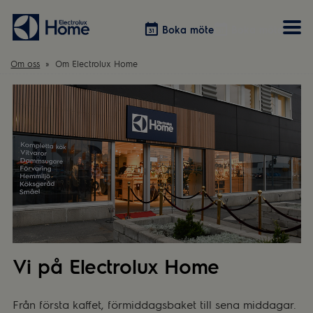
Boka möte
Boka möte
Om oss
Om Electrolux Home
Vitvaror
Våra kök
Förvaring
Tvätt & Tork
Inspiration
Välja garderobslösning
Dammsugare
Övrigt
Övrigt
Hem & Hushåll
Övrigt
Vi på Electrolux Home
Från första kaffet, förmiddagsbaket till sena middagar.