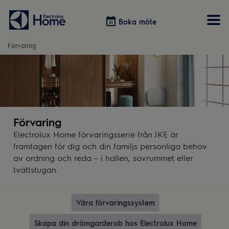
Boka möte
Boka möte
Förvaring
Vitvaror
Våra kök
Förvaring
Tvätt & Tork
Inspiration
Välja garderobslösning
Dammsugare
Övrigt
Övrigt
Hem & Hushåll
Övrigt
Förvaring
Electrolux Home förvaringsserie från JKE är
framtagen för dig och din familjs personliga behov
av ordning och reda – i hallen, sovrummet eller
tvättstugan.
Våra förvaringssystem
Skapa din drömgarderob hos Electrolux Home