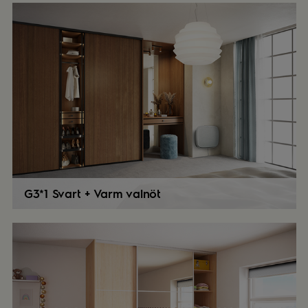
G3*1 Svart + Varm valnöt