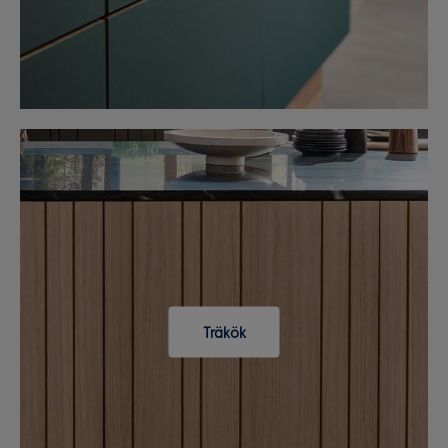
Träkök