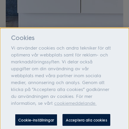
Cookies
Vi använder cookies och andra tekniker för att
optimera vår webbplats samt för reklam- och
marknadsföringssyften. Vi delar också
Om oss
uppgifter om din användning av vår
webbplats med våra partner inom sociala
Hjälp
medier, annonsering och analys. Genom att
Följ oss
klicka på ”Acceptera alla cookies” godkänner
du användningen av cookies. För mer
information, se vårt
cookiemeddelande.
Adress: Electrolux Hemprodukter AB, S:t Göransgatan 143, 105 45
Cookie-inställningar
Acceptera alla cookies
Stockholm Organisationsnummer: 556010-6626