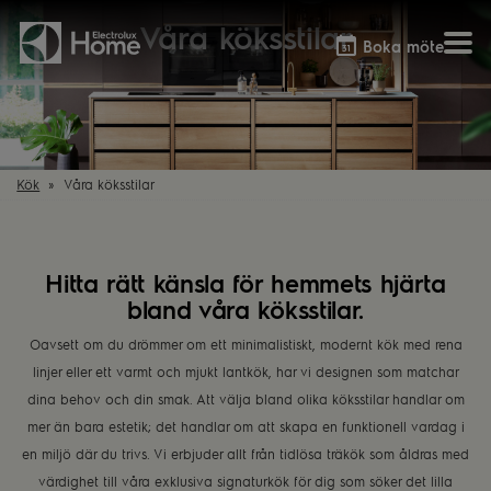
Våra köksstilar
Boka möte
Vitvaror
Våra kök
Förvaring
Tvätt & Tork
Inspiration
Välja garderobslösning
Kök
Våra köksstilar
Dammsugare
Övrigt
Övrigt
Hem & Hushåll
Övrigt
Hitta rätt känsla för hemmets hjärta
bland våra köksstilar.
Oavsett om du drömmer om ett minimalistiskt, modernt kök med rena
linjer eller ett varmt och mjukt lantkök, har vi designen som matchar
dina behov och din smak. Att välja bland olika köksstilar handlar om
mer än bara estetik; det handlar om att skapa en funktionell vardag i
en miljö där du trivs. Vi erbjuder allt från tidlösa träkök som åldras med
värdighet till våra exklusiva signaturkök för dig som söker det lilla