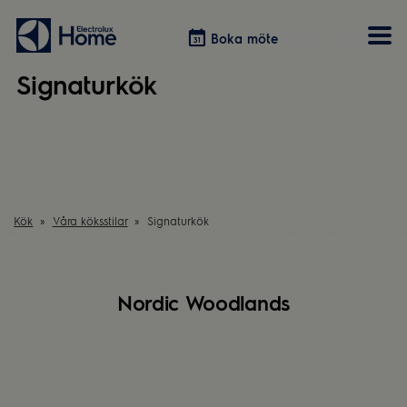
Boka möte
Boka möte
Signaturkök
Vitvaror
Våra kök
Förvaring
Tvätt & Tork
Inspiration
Välja garderobslösning
Dammsugare
Övrigt
Övrigt
Hem & Hushåll
Övrigt
Kök
Våra köksstilar
Signaturkök
Nordic Woodlands