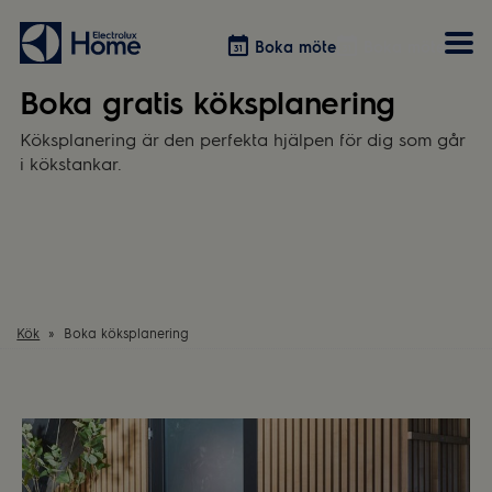
Boka möte
Boka möte
Boka gratis köksplanering
Köksplanering är den perfekta hjälpen för dig som går
Vitvaror
Våra kök
Förvaring
i kökstankar.
Tvätt & Tork
Inspiration
Välja garderobslösning
Dammsugare
Övrigt
Övrigt
Hem & Hushåll
Övrigt
Kök
Boka köksplanering