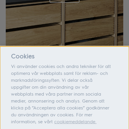
Cookies
Vi använder cookies och andra tekniker för att
optimera vår webbplats samt för reklam- och
marknadsföringssyften. Vi delar också
Om oss
uppgifter om din användning av vår
webbplats med våra partner inom sociala
Hjälp
medier, annonsering och analys. Genom att
Följ oss
klicka på ”Acceptera alla cookies” godkänner
du användningen av cookies. För mer
information, se vårt
cookiemeddelande.