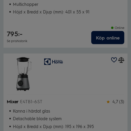
Multichopper
Höjd x Bredd x Djup (mm): 401 x 55 x 91
Online
795:-
Köp online
Se prishistorik
Mixer
E4TB1-6ST
4,7 (3)
Kanna i härdat glas
Detachable blade system
Höjd x Bredd x Djup (mm): 195 x 196 x 395