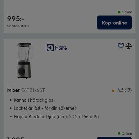
Online
995:-
Köp online
Se prishistorik
Mixer
E6TB1-6ST
4,5 (17)
Kanna i härdat glas
Locket är låst - för din säkerhet
Höjd x Bredd x Djup (mm): 204 x 166 x 191
Online