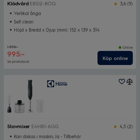
Klädvård
E8SI2-8OG
3,6 (9)
Vertikal ånga
Self clean
Höjd x Bredd x Djup (mm): 152 x 139 x 314
1 395:-
Online
995:-
Köp online
Se prishistorik
Stavmixer
E4HB1-6GG
4,5 (2)
Kan diskas i maskin; Ja - Tillbehör