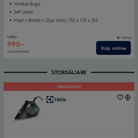
Vertikal ånga
Self clean
Höjd x Bredd x Djup (mm): 152 x 139 x 314
1 395:-
Online
995:-
Köp online
Se prishistorik
STORSÄLJARE
ERBJUDANDE