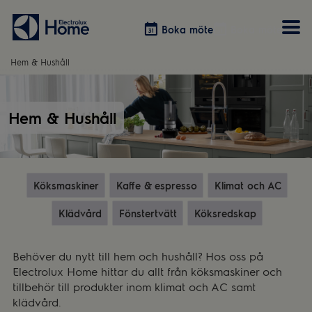
Boka möte
Boka möte
Hem & Hushåll
Vitvaror
Våra kök
Förvaring
Tvätt & Tork
Hem & Hushåll
Inspiration
Välja garderobslösning
Dammsugare
Övrigt
Övrigt
Hem & Hushåll
Övrigt
Köksmaskiner
Kaffe & espresso
Klimat och AC
Klädvård
Fönstertvätt
Köksredskap
Behöver du nytt till hem och hushåll? Hos oss på
Electrolux Home hittar du allt från köksmaskiner och
tillbehör till produkter inom klimat och AC samt
klädvård.