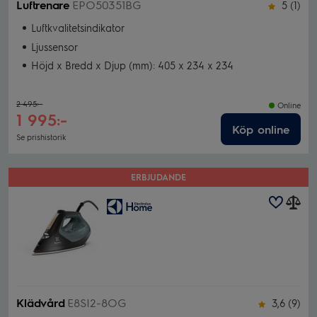
Luftrenare
EPO50351BG
5 (1)
Luftkvalitetsindikator
Ljussensor
Höjd x Bredd x Djup (mm): 405 x 234 x 234
2 495:-
Online
1 995:-
Köp online
Se prishistorik
ERBJUDANDE
Klädvård
E8SI2-8OG
3,6 (9)