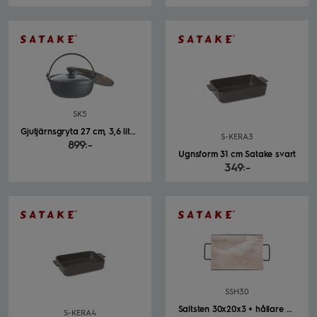
SK5
Gjutjärnsgryta 27 cm, 3,6 liter Satake Nabe svart
S-KERA3
899:-
Ugnsform 31 cm Satake svart
349:-
SSH30
Saltsten 30x20x3 + hållare Satake
S-KERA4