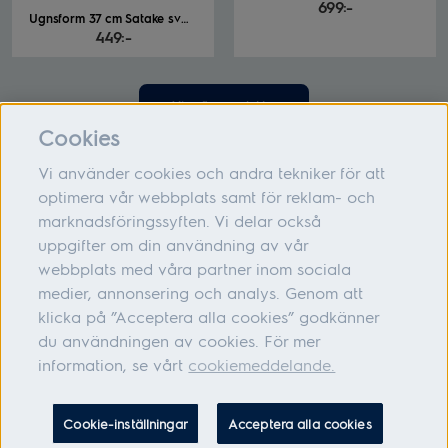
699:-
Ugnsform 37 cm Satake svart
449:-
Visa fler produkter
Cookies
Vi använder cookies och andra tekniker för att
optimera vår webbplats samt för reklam- och
marknadsföringssyften. Vi delar också
Om oss
uppgifter om din användning av vår
webbplats med våra partner inom sociala
Hjälp
medier, annonsering och analys. Genom att
Följ oss
klicka på ”Acceptera alla cookies” godkänner
du användningen av cookies. För mer
information, se vårt
cookiemeddelande.
Adress: Electrolux Hemprodukter AB, S:t Göransgatan 143, 105 45
Cookie-inställningar
Acceptera alla cookies
Stockholm Organisationsnummer: 556010-6626