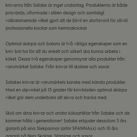
knivarna från Satake är inget undantag. Produkterna är både
prisvärda, utformade i stilren design och samtidigt
välbalanserade vilket gjort att de blivit en storfavorit för såväl
professionella kockar som hemmakockar.
Optimal skärpa och balans är två viktiga egenskaper som en
kniv bör ha för att du enkelt och säkert ska kunna arbeta i
köket. Dessa två egenskaper genomsyrar alla produkter från
varumärket Satake. Från knivar till skalare och saxar.
Satakes knivar är varumärkets kanske mest kända produkter.
Med en slipvinkel på 15 grader får knivbladen optimal skärpa
vilket gör dem underbara att skiva och hacka med.
Sköt om dina knivar och andra köksartiklar från Satake och de
kommer hålla i generationer! Satake erbjuder dessutom 5 års
garanti på sina Stekpannor (artnr SPANNAxx) och 10 års
garanti på flera Skalare, Strimlare och saxar.