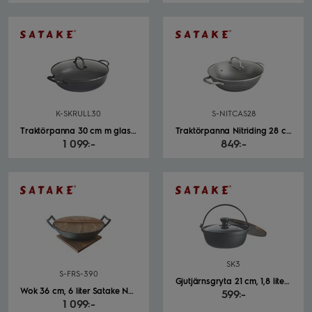
K-SKRULL30
S-NITCAS28
Traktörpanna 30 cm m glaslock Satake svart
Traktörpanna Nitriding 28 cm Satake Pure Pan svart
1 099:-
849:-
SK3
S-FRS-390
Gjutjärnsgryta 21 cm, 1,8 liter Satake Nabe svart
Wok 36 cm, 6 liter Satake Nabe
599:-
1 099:-