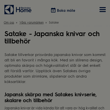
Boka möte
Boka möte
Om oss
Våra varumärken
Satake
Satake - Japanska knivar och
Vitvaror
Våra kök
Förvaring
tillbehör
Tvätt & Tork
Inspiration
Välja garderobslösning
Dammsugare
Övrigt
Övrigt
Hem & Hushåll
Satake tillverkar prisvärda japanska knivar som kommit
Övrigt
att bli en favorit i många kök. Med sin stilrena design,
optimala skärpa och högkvalitativt stål är det enkelt
att förstå varför. Upptäck även Satakes övriga
produkter som strimlare, slipstenar och andra
köksartiklar.
Japansk skärpa med Satakes knivserie,
skalare och tillbehör
Japanska knivar är vida kända för att vara av hög kvalitet och