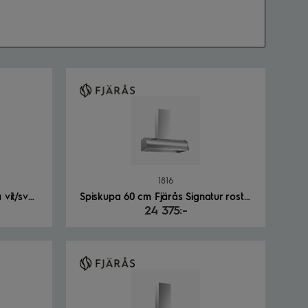
1816
Spiskupa 120 cm Fjärås Vinga vit/svart
Spiskupa 60 cm Fjärås Signatur rostfri
24 375:-