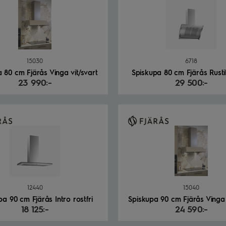
15030
6718
 80 cm Fjärås Vinga vit/svart
Spiskupa 80 cm Fjärås Rustik
23 990:-
29 500:-
12440
15040
pa 90 cm Fjärås Intro rostfri
Spiskupa 90 cm Fjärås Vinga 
18 125:-
24 590:-