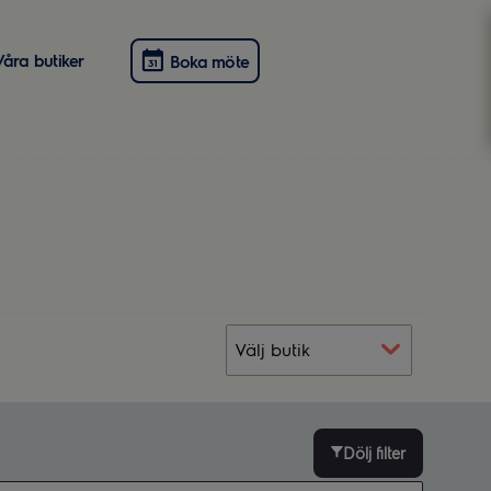
Våra butiker
Boka möte