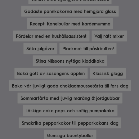
Godaste pannkakorna med hemgjord glass
Recept: Kanelbullar med kardemumma
Fördelar med en hushållsassistent
Välj rätt mixer
Söta julgåvor
Plockmat till påskbuffén!
Stina Nilssons nyttiga kladdkaka
Baka gott av säsongens äpplen
Klassisk glögg
Baka vår ljuvligt goda chokladmoussetårta till fars dag
Sommartårta med ljuvlig maräng & jordgubbar
Läskiga cake pops och saftig pumpakaka
Smakrika pepparkakor till pepparkakans dag
Mumsiga bountybollar