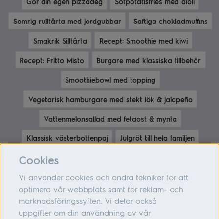
Gör din egen pizzadeg
Sötpotatisfries med aioli
Somrig rulltårta med jordgubbar
Saftiga chokladmuffins
Smakrik Silltårta
Recept: Smoothie med kiwi
Recept: Fritto Misto
Burgare med klassiska tillbehör
Smoothiebowl med topping
Vegetarisk hamburgare med stekt lök & jalapeño
Vattenmelonsallad med fetaost & mynta
Klassisk västerbottenpaj
Julgröt till hela familjen
Bananpannkakor med tillbehör
Cookies
Vi använder cookies och andra tekniker för att
optimera vår webbplats samt för reklam- och
marknadsföringssyften. Vi delar också
Om oss
uppgifter om din användning av vår