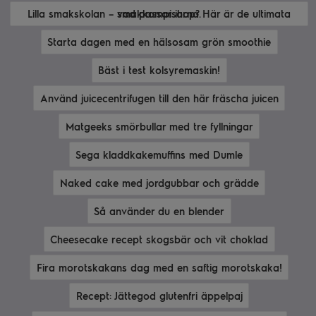
Lilla smakskolan – vad passar ihop? Här är de ultimata smakkompisarna.
Starta dagen med en hälsosam grön smoothie
Bäst i test kolsyremaskin!
Använd juicecentrifugen till den här fräscha juicen
Matgeeks smörbullar med tre fyllningar
Sega kladdkakemuffins med Dumle
Naked cake med jordgubbar och grädde
Så använder du en blender
Cheesecake recept skogsbär och vit choklad
Fira morotskakans dag med en saftig morotskaka!
Recept: Jättegod glutenfri äppelpaj