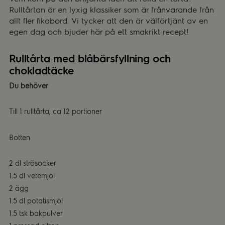
Rulltårtan är en lyxig klassiker som är frånvarande från
allt fler fikabord. Vi tycker att den är välförtjänt av en
egen dag och bjuder här på ett smakrikt recept!
Rulltårta med blåbärsfyllning och
chokladtäcke
Du behöver
Till 1 rulltårta, ca 12 portioner
Botten
2 dl strösocker
1.5 dl vetemjöl
2 ägg
1.5 dl potatismjöl
1.5 tsk bakpulver