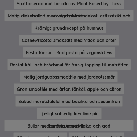
Växtbaserad mat för alla av Plant Based by Thess
Matig dinkelsallad med vegansk mandelost, ärttzatziki och rostad potatis
Krämigt grundrecept på hummus
Cashewricotta smaksatt med vitlök och örter
Pesto Rosso - Röd pesto på veganskt vis
Rostat kål- och brödsmul för frasig topping till maträtter
Matig jordgubbssmoothie med jordnötssmör
Grön smoothie med ärtor, fänkål, äpple och citron
Bakad morotsfalafel med basilika och sesamfrön
Ljuvligt sötsyrlig key lime pie
Bullar med smörig kanelfyllning och god kardemummasmak.