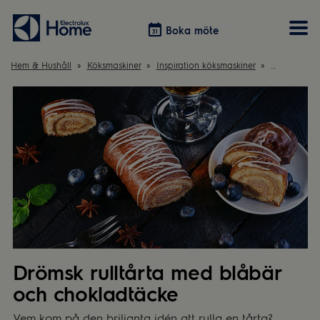
Boka möte
Boka möte
Hem & Hushåll
Köksmaskiner
Inspiration köksmaskiner
Rulltårta b
Vitvaror
Våra kök
Förvaring
Tvätt & Tork
Inspiration
Välja garderobslösning
Dammsugare
Övrigt
Övrigt
Hem & Hushåll
Övrigt
Drömsk rulltårta med blåbär
och chokladtäcke
Vem kom på den briljanta idén att rulla en tårta?