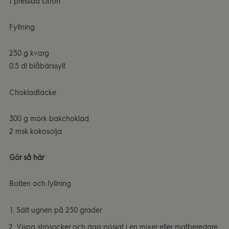
1 pressad citron
Fyllning
250 g kvarg
0.5 dl blåbärssylt
Chokladtäcke
300 g mörk bakchoklad
2 msk kokosolja
Gör så här
Botten och fyllning
Sätt ugnen på 250 grader
Vispa strösocker och ägg pösigt i en mixer eller matberedare