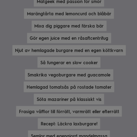
Matgeek med passion för smör
Marängtårta med lemoncurd och blåbär
Mixa dig piggare med färska bär
Gör egen juice med en råsaftcentrifug
Njut av hemlagade burgare med en egen köttkvarn
Så fungerar en slow cooker
Smakrika vegoburgare med guacamole
Hemlagad tomatsås på rostade tomater
Söta mazariner på klassiskt vis
Frasiga våfflor till förrätt, varmrätt eller efterrätt
Recept: Läckra laxburgare!
Semlor med egengjord mandelmassa