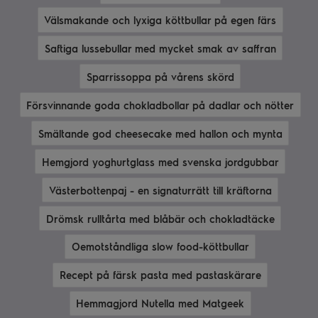
Välsmakande och lyxiga köttbullar på egen färs
Saftiga lussebullar med mycket smak av saffran
Sparrissoppa på vårens skörd
Försvinnande goda chokladbollar på dadlar och nötter
Smältande god cheesecake med hallon och mynta
Hemgjord yoghurtglass med svenska jordgubbar
Västerbottenpaj - en signaturrätt till kräftorna
Drömsk rulltårta med blåbär och chokladtäcke
Oemotståndliga slow food-köttbullar
Recept på färsk pasta med pastaskärare
Hemmagjord Nutella med Matgeek