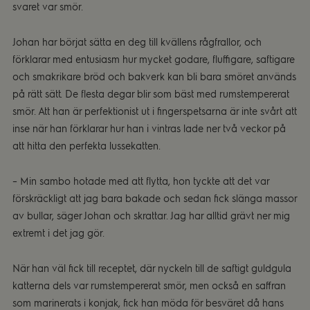
svaret var smör.
Johan har börjat sätta en deg till kvällens rågfrallor, och
förklarar med entusiasm hur mycket godare, fluffigare, saftigare
och smakrikare bröd och bakverk kan bli bara smöret används
på rätt sätt. De flesta degar blir som bäst med rumstempererat
smör. Att han är perfektionist ut i fingerspetsarna är inte svårt att
inse när han förklarar hur han i vintras lade ner två veckor på
att hitta den perfekta lussekatten.
– Min sambo hotade med att flytta, hon tyckte att det var
förskräckligt att jag bara bakade och sedan fick slänga massor
av bullar, säger Johan och skrattar. Jag har alltid grävt ner mig
extremt i det jag gör.
När han väl fick till receptet, där nyckeln till de saftigt guldgula
katterna dels var rumstempererat smör, men också en saffran
som marinerats i konjak, fick han möda för besväret då hans