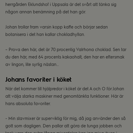
herrgården Eklundshof i Uppsala är det svårt att tänka sig
någon annan benämning på det han gör.
Johan trollar fram varsin kopp kaffe och börjar sedan
botanisera i det han kallar chokladhyllan.
– Prova den här, det är 70 procentig Valrhona choklad. Sen tar
du den här, med 64 procents kakaohalt, den har en eftersmak
av lingon, lite syrlig nästan…
Johans favoriter i köket
När det kommer till hjälpredor i köket är det A och O för Johan
att välja starka maskiner med genomtänkta funktioner. Här är
hans absoluta favoriter.
- Min stavmixer är superviktig för mig, då jag använder den så
gott som dagligen. Den pallar att göra de tunga jobben och
tack vare den extra långa mixerdelen kan jag mixa även i