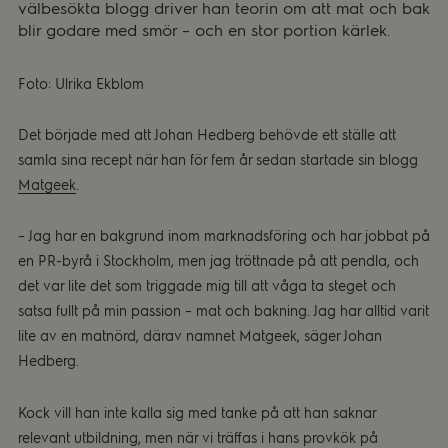
välbesökta blogg driver han teorin om att mat och bak
blir godare med smör – och en stor portion kärlek.
Foto: Ulrika Ekblom
Det började med att Johan Hedberg behövde ett ställe att
samla sina recept när han för fem år sedan startade sin blogg
Matgeek
.
– Jag har en bakgrund inom marknadsföring och har jobbat på
en PR-byrå i Stockholm, men jag tröttnade på att pendla, och
det var lite det som triggade mig till att våga ta steget och
satsa fullt på min passion – mat och bakning. Jag har alltid varit
lite av en matnörd, därav namnet Matgeek, säger Johan
Hedberg.
Kock vill han inte kalla sig med tanke på att han saknar
relevant utbildning, men när vi träffas i hans provkök på