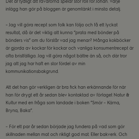
Det är tydligt att råvarorna spelar stor roll för Johan. Varje
inlägg han gör på bloggen är genomtänkt i minsta detalj.
– Jag vill göra recept som folk kan följa och få ett lyckat
resultat, då är det viktig att kunna ”prata med bönder på
bönders vis” om du förstår vad jag menar? Många kokböcker
är gjorda av kockar för kockar och vanliga konsumentrecept är
ofta bristfälliga. Jag vill göra något bättre än så, och där tror
jag att jag har haft en stor fördel av min
kommunikationsbakgrund.
Att det han gör verkligen är bra fick han erkännande för när
han för drygt ett år sedan blev kontaktad av förlaget Natur &
Kultur med en fråga som landade i boken ”Smör – Kärna,
Bryna, Baka”.
– För ett par år sedan började jag fundera på vad som gör
skillnaden mellan mat och riktigt god mat. Eller bakverk. Och