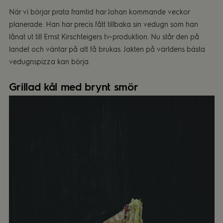
När vi börjar prata framtid har Johan kommande veckor
planerade. Han har precis fått tillbaka sin vedugn som han
lånat ut till Ernst Kirschteigers tv-produktion. Nu står den på
landet och väntar på att få brukas. Jakten på världens bästa
vedugnspizza kan börja.
Grillad kål med brynt smör