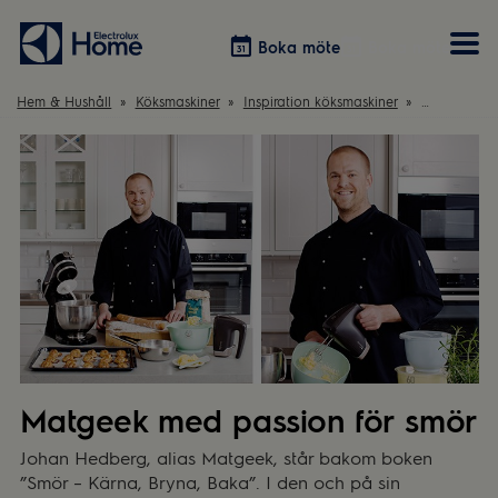
Boka möte
Boka möte
Hem & Hushåll
Köksmaskiner
Inspiration köksmaskiner
Matgeek me
Vitvaror
Våra kök
Förvaring
Tvätt & Tork
Inspiration
Välja garderobslösning
Dammsugare
Övrigt
Övrigt
Hem & Hushåll
Övrigt
Matgeek med passion för smör
Johan Hedberg, alias Matgeek, står bakom boken
”Smör – Kärna, Bryna, Baka”. I den och på sin