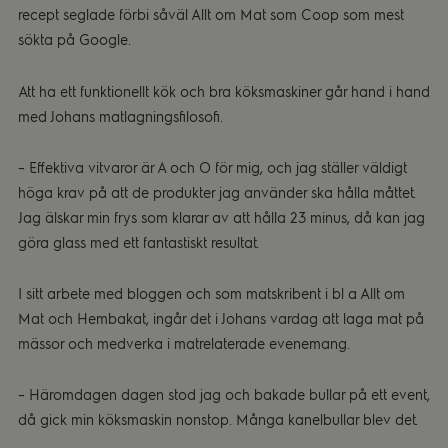
recept seglade förbi såväl Allt om Mat som Coop som mest
sökta på Google.
Att ha ett funktionellt kök och bra köksmaskiner går hand i hand
med Johans matlagningsfilosofi.
– Effektiva vitvaror är A och O för mig, och jag ställer väldigt
höga krav på att de produkter jag använder ska hålla måttet.
Jag älskar min frys som klarar av att hålla 23 minus, då kan jag
göra glass med ett fantastiskt resultat.
I sitt arbete med bloggen och som matskribent i bl a Allt om
Mat och Hembakat, ingår det i Johans vardag att laga mat på
mässor och medverka i matrelaterade evenemang.
– Häromdagen dagen stod jag och bakade bullar på ett event,
då gick min köksmaskin nonstop. Många kanelbullar blev det.