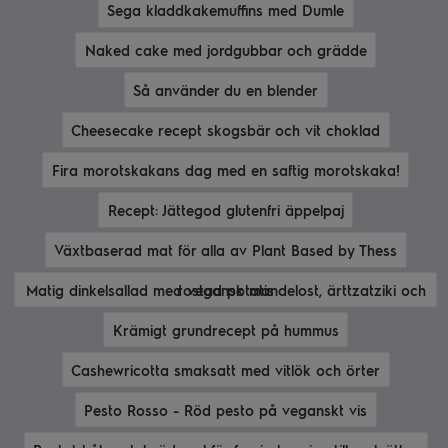
Sega kladdkakemuffins med Dumle
Naked cake med jordgubbar och grädde
Så använder du en blender
Cheesecake recept skogsbär och vit choklad
Fira morotskakans dag med en saftig morotskaka!
Recept: Jättegod glutenfri äppelpaj
Växtbaserad mat för alla av Plant Based by Thess
Matig dinkelsallad med vegansk mandelost, ärttzatziki och rostad potatis
Krämigt grundrecept på hummus
Cashewricotta smaksatt med vitlök och örter
Pesto Rosso - Röd pesto på veganskt vis