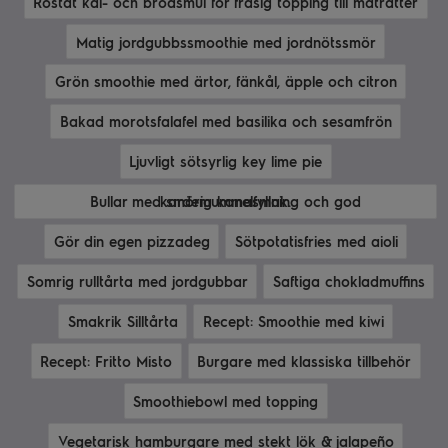
Rostat kål- och brödsmul för frasig topping till maträtter
Matig jordgubbssmoothie med jordnötssmör
Grön smoothie med ärtor, fänkål, äpple och citron
Bakad morotsfalafel med basilika och sesamfrön
Ljuvligt sötsyrlig key lime pie
Bullar med smörig kanelfyllning och god kardemummasmak.
Gör din egen pizzadeg
Sötpotatisfries med aioli
Somrig rulltårta med jordgubbar
Saftiga chokladmuffins
Smakrik Silltårta
Recept: Smoothie med kiwi
Recept: Fritto Misto
Burgare med klassiska tillbehör
Smoothiebowl med topping
Vegetarisk hamburgare med stekt lök & jalapeño