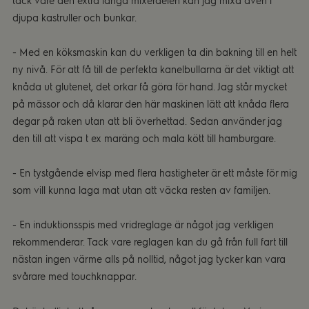
djupa kastruller och bunkar.
- Med en köksmaskin kan du verkligen ta din bakning till en helt
ny nivå. För att få till de perfekta kanelbullarna är det viktigt att
knåda ut glutenet, det orkar få göra för hand. Jag står mycket
på mässor och då klarar den här maskinen lätt att knåda flera
degar på raken utan att bli överhettad. Sedan använder jag
den till att vispa t ex maräng och mala kött till hamburgare.
- En tystgående elvisp med flera hastigheter är ett måste för mig
som vill kunna laga mat utan att väcka resten av familjen.
- En induktionsspis med vridreglage är något jag verkligen
rekommenderar. Tack vare reglagen kan du gå från full fart till
nästan ingen värme alls på nolltid, något jag tycker kan vara
svårare med touchknappar.