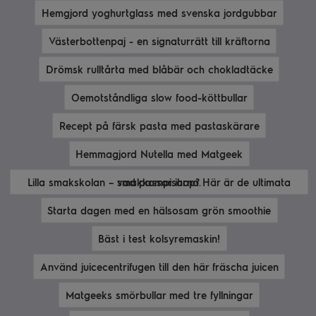
Hemgjord yoghurtglass med svenska jordgubbar
Västerbottenpaj - en signaturrätt till kräftorna
Drömsk rulltårta med blåbär och chokladtäcke
Oemotståndliga slow food-köttbullar
Recept på färsk pasta med pastaskärare
Hemmagjord Nutella med Matgeek
Lilla smakskolan – vad passar ihop? Här är de ultimata smakkompisarna.
Starta dagen med en hälsosam grön smoothie
Bäst i test kolsyremaskin!
Använd juicecentrifugen till den här fräscha juicen
Matgeeks smörbullar med tre fyllningar