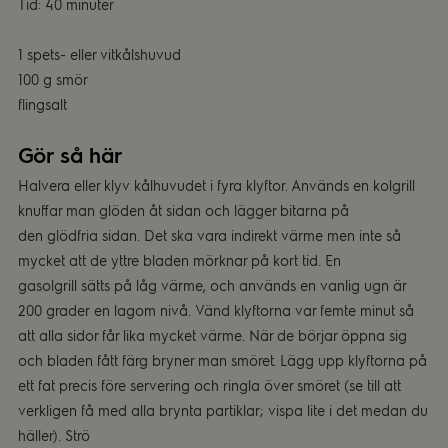
Tid: 40 minuter
1 spets- eller vitkålshuvud
100 g smör
ﬂingsalt
Gör så här
Halvera eller klyv kålhuvudet i fyra klyftor. Används en kolgrill
knuffar man glöden åt sidan och lägger bitarna på
den glödfria sidan. Det ska vara indirekt värme men inte så
mycket att de yttre bladen mörknar på kort tid. En
gasolgrill sätts på låg värme, och används en vanlig ugn är
200 grader en lagom nivå. Vänd klyftorna var femte minut så
att alla sidor får lika mycket värme. När de börjar öppna sig
och bladen fått färg bryner man smöret. Lägg upp klyftorna på
ett fat precis före servering och ringla över smöret (se till att
verkligen få med alla brynta partiklar; vispa lite i det medan du
häller). Strö