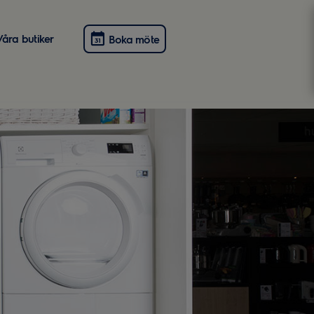
Våra butiker
Boka möte