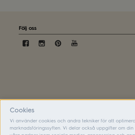
Följ oss
Cookies
Vi använder cookies och andra tekniker för att optimer
marknadsföringssyften. Vi delar också uppgifter om d
våra partner inom sociala medier, annonsering och ana