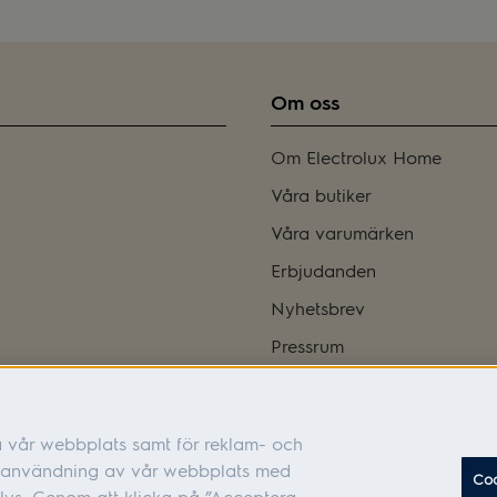
Om oss
Om Electrolux Home
Våra butiker
Våra varumärken
Erbjudanden
Nyhetsbrev
Pressrum
Bli franchisetagare
Integritetspolicy
a vår webbplats samt för reklam- och
Tillgänglighetsredogörelse
in användning av vår webbplats med
Coo
Cookies
lys. Genom att klicka på ”Acceptera