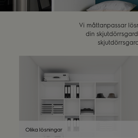
Vi måttanpassar lösni
din skjutdörrsgard
skjutdörrsgar
Olika lösningar