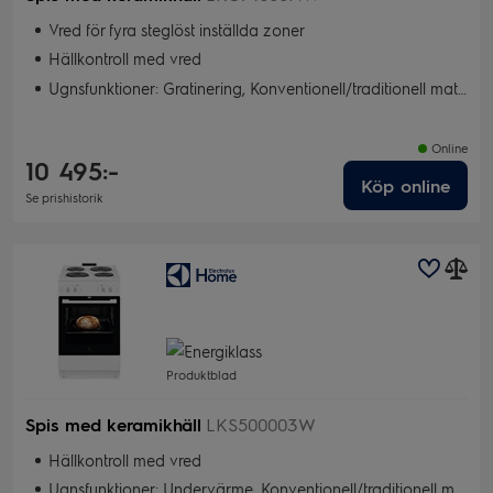
Vred för fyra steglöst inställda zoner
Hällkontroll med vred
Ugnsfunktioner: Gratinering, Konventionell/traditionell matlagning, Torkning, Snabbgrill, Bakning med fukt, Pizza/Paj, Varmluft, Snabbgrill
Online
10 495:-
Köp online
Se prishistorik
Produktblad
Spis med keramikhäll
LKS500003W
Hällkontroll med vred
Ugnsfunktioner: Undervärme, Konventionell/traditionell matlagning, Snabbgrill, Bakning med fukt, Snabbvärme, SlowCook