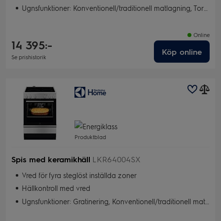
Ugnsfunktioner: Konventionell/traditionell matlagning, Torkning, Snabbgrill, Bakning med fukt, Pizzaläge, Varmluft, SteamBake, Snabbgrill
Online
14 395:-
Köp online
Se prishistorik
Produktblad
Spis med keramikhäll
LKR64004SX
Vred för fyra steglöst inställda zoner
Hällkontroll med vred
Ugnsfunktioner: Gratinering, Konventionell/traditionell matlagning, Torkning, Snabbgrill, Bakning med fukt, Pizza/Paj, Varmluft, Snabbgrill