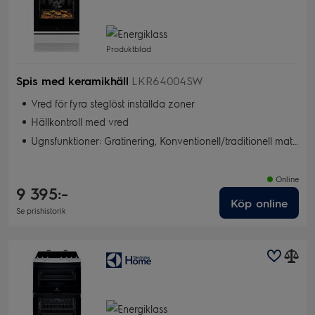
Produktblad
Spis med keramikhäll
LKR64004SW
Vred för fyra steglöst inställda zoner
Hällkontroll med vred
Ugnsfunktioner: Gratinering, Konventionell/traditionell matlagning, Torkning, Snabbgrill, Bakning med fukt, Pizza/Paj, Varmluft, Snabbgrill
Online
9 395:-
Köp online
Se prishistorik