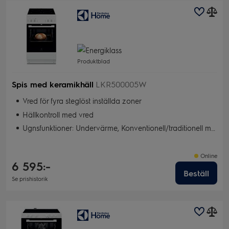
Produktblad
Spis med keramikhäll
LKR500005W
Vred för fyra steglöst inställda zoner
Hällkontroll med vred
Ugnsfunktioner: Undervärme, Konventionell/traditionell matlagning, Snabbgrill, Bakning med fukt, Snabbvärme, SlowCook
Online
6 595:-
Beställ
Se prishistorik