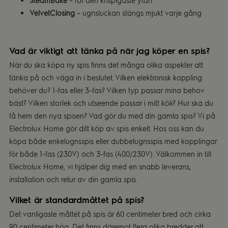
SteamBake
– för den krispigaste ytan
VelvetClosing
– ugnsluckan stängs mjukt varje gång
Vad är viktigt att tänka på när jag köper en spis?
När du ska köpa ny spis finns det många olika aspekter att
tänka på och väga in i beslutet. Vilken elektronisk koppling
behöver du? 1-fas eller 3-fas? Vilken typ passar mina behov
bäst? Vilken storlek och utseende passar i mitt kök? Hur ska du
få hem den nya spisen? Vad gör du med din gamla spis? Vi på
Electrolux Home gör ditt köp av spis enkelt. Hos oss kan du
köpa både enkelugnsspis eller dubbelugnsspis med kopplingar
för både 1-fas (230V) och 3-fas (400/230V). Välkommen in till
Electrolux Home, vi hjälper dig med en snabb leverans,
installation och retur av din gamla spis.
Vilket är standardmåttet på spis?
Det vanligaste måttet på spis är 60 centimeter bred och cirka
90 centimeter hög. Det finns däremot flera olika bredder att