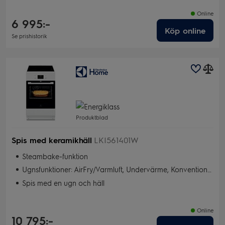
Online
6 995:-
Köp online
Se prishistorik
Produktblad
Spis med keramikhäll
LKI561401W
Steambake-funktion
Ugnsfunktioner: AirFry/Varmluft, Undervärme, Konventionell/traditionell matlagning, Upptining, Tillagning med fläkt, Snabbgrill, Lätt matlagning med fläkt/PlusSteam, Bakning med fukt, Snabbgrill
Spis med en ugn och häll
Online
10 795:-