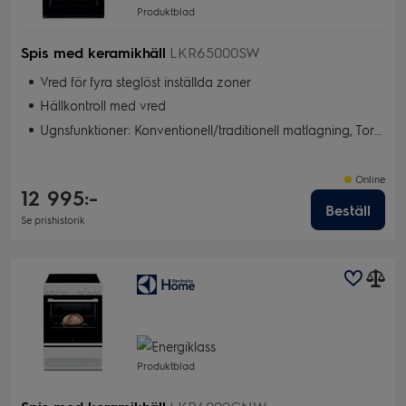
Produktblad
Spis med keramikhäll
LKR65000SW
Vred för fyra steglöst inställda zoner
Hällkontroll med vred
Ugnsfunktioner: Konventionell/traditionell matlagning, Torkning, Snabbgrill, Bakning med fukt, Pizzaläge, Varmluft, Snabbgrill
Online
12 995:-
Beställ
Se prishistorik
Produktblad