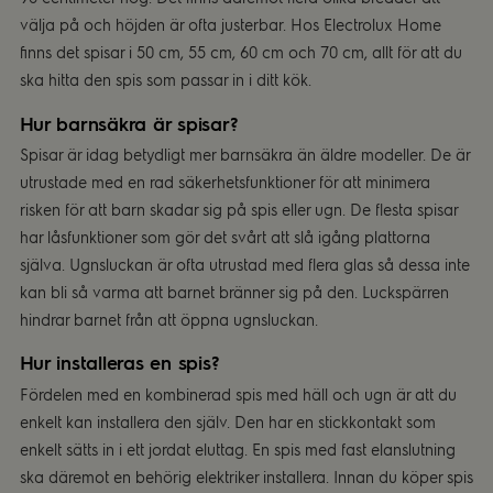
välja på och höjden är ofta justerbar. Hos Electrolux Home
finns det spisar i 50 cm, 55 cm, 60 cm och 70 cm, allt för att du
ska hitta den spis som passar in i ditt kök.
Hur barnsäkra är spisar?
Spisar är idag betydligt mer barnsäkra än äldre modeller. De är
utrustade med en rad säkerhetsfunktioner för att minimera
risken för att barn skadar sig på spis eller ugn. De flesta spisar
har låsfunktioner som gör det svårt att slå igång plattorna
själva. Ugnsluckan är ofta utrustad med flera glas så dessa inte
kan bli så varma att barnet bränner sig på den. Luckspärren
hindrar barnet från att öppna ugnsluckan.
Hur installeras en spis?
Fördelen med en kombinerad spis med häll och ugn är att du
enkelt kan installera den själv. Den har en stickkontakt som
enkelt sätts in i ett jordat eluttag. En spis med fast elanslutning
ska däremot en behörig elektriker installera. Innan du köper spis