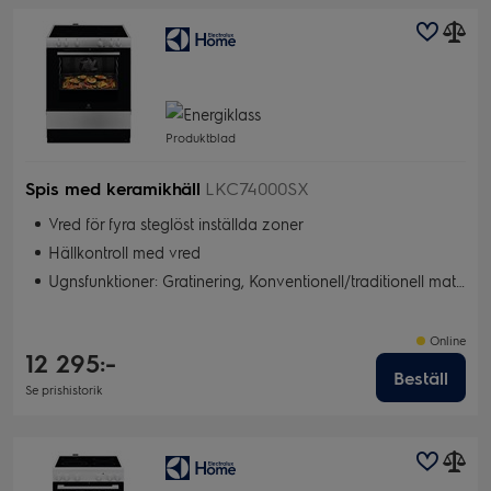
Produktblad
Spis med keramikhäll
LKC74000SX
Vred för fyra steglöst inställda zoner
Hällkontroll med vred
Ugnsfunktioner: Gratinering, Konventionell/traditionell matlagning, Torkning, Snabbgrill, Bakning med fukt, Pizza/Paj, Varmluft, Snabbgrill
Online
12 295:-
Beställ
Se prishistorik