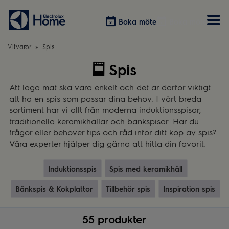
Boka möte
Boka möte
Vitvaror
Spis
Spis
Vitvaror
Våra kök
Förvaring
Tvätt & Tork
Inspiration
Välja garderobslösning
Att laga mat ska vara enkelt och det är därför viktigt
Dammsugare
Övrigt
Övrigt
att ha en spis som passar dina behov. I vårt breda
Hem & Hushåll
sortiment har vi allt från moderna induktionsspisar,
Övrigt
traditionella keramikhällar och bänkspisar. Har du
frågor eller behöver tips och råd inför ditt köp av spis?
Våra experter hjälper dig gärna att hitta din favorit.
Induktionsspis
Spis med keramikhäll
Bänkspis & Kokplattor
Tillbehör spis
Inspiration spis
55 produkter