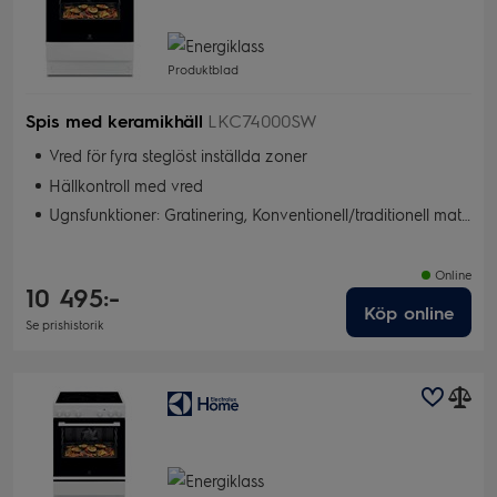
Produktblad
Spis med keramikhäll
LKC74000SW
Vred för fyra steglöst inställda zoner
Hällkontroll med vred
Ugnsfunktioner: Gratinering, Konventionell/traditionell matlagning, Torkning, Snabbgrill, Bakning med fukt, Pizza/Paj, Varmluft, Snabbgrill
Online
10 495:-
Köp online
Se prishistorik