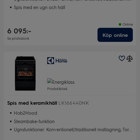
Spis med en ugn och häll
Online
6 095:-
Köp online
Se prishistorik
Produktblad
Spis med keramikhäll
LKI66440NK
Hob2Hood
Steambake-funktion
Ugnsfunktioner: Konventionell/traditionell matlagning, Torkning, Snabbgrill, Bakning med fukt, Pizzaläge, Varmluft, SteamBake, Snabbgrill