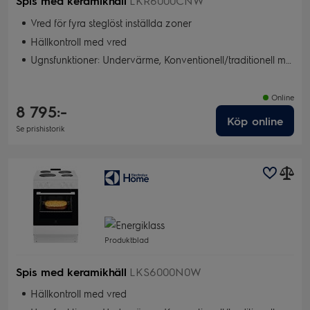
Spis med keramikhäll
LKR6000CNW
Vred för fyra steglöst inställda zoner
Hällkontroll med vred
Ugnsfunktioner: Undervärme, Konventionell/traditionell matlagning, Snabbgrill, Grill, Bakning med fukt
Online
8 795:-
Köp online
Se prishistorik
Produktblad
Spis med keramikhäll
LKS6000N0W
Hällkontroll med vred