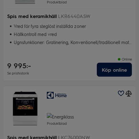
Produktblad
Spis med keramikhäll
LKR6440ASW
Vred för fyra steglöst inställda zoner
Hällkontroll med vred
Ugnsfunktioner: Gratinering, Konventionell/traditionell matlagning, Torkning, Snabbgrill, Bakning med fukt, Pizza/Paj, Varmluft, Snabbgrill
Online
9 995:-
Köp online
Se prishistorik
Produktblad
Spis med keramikhäll
LKC74000NW