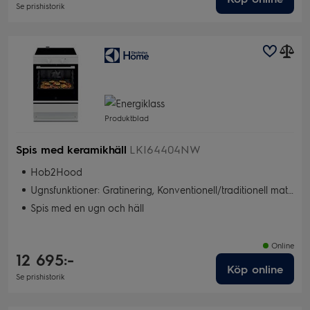
Se prishistorik
Produktblad
Spis med keramikhäll
LKI64404NW
Hob2Hood
Ugnsfunktioner: Gratinering, Konventionell/traditionell matlagning, Torkning, Snabbgrill, Bakning med fukt, Pizza/Paj, Varmluft, Snabbgrill
Spis med en ugn och häll
Online
12 695:-
Köp online
Se prishistorik