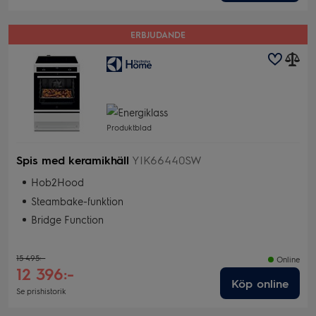
ERBJUDANDE
Produktblad
Spis med keramikhäll
YIK66440SW
Hob2Hood
Steambake-funktion
Bridge Function
15 495:-
Online
12 396:-
Köp online
Se prishistorik