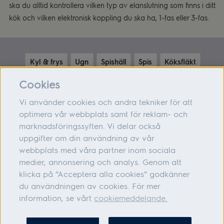
ska du alltid kontrollera vilken typ av elanslutning som finns i ditt
kök och vilken elektronisk koppling du ska ha, 1-fas eller 3-fas.
Kyl & frys
Ugn
Spishäll
Spis
Köksfläkt
Diskmaskin
Mikrovågsugn
Cookies
Vi använder cookies och andra tekniker för att
optimera vår webbplats samt för reklam- och
marknadsföringssyften. Vi delar också
Om oss
uppgifter om din användning av vår
webbplats med våra partner inom sociala
Hjälp
medier, annonsering och analys. Genom att
Följ oss
klicka på ”Acceptera alla cookies” godkänner
du användningen av cookies. För mer
information, se vårt
cookiemeddelande.
Adress: Electrolux Hemprodukter AB, S:t Göransgatan 143, 105 45