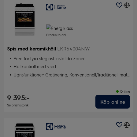
Produktblad
Spis med keramikhäll
LKR64004NW
Vred för fyra steglöst inställda zoner
Hällkontroll med vred
Ugnsfunktioner: Gratinering, Konventionell/traditionell matlagning, Torkning, Snabbgrill, Bakning med fukt, Pizza/Paj, Varmluft, Snabbgrill
Online
9 395:-
Köp online
Se prishistorik