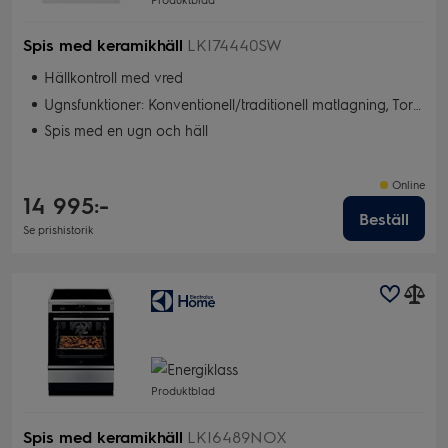
Produktblad
Spis med keramikhäll
LKI74440SW
Hällkontroll med vred
Ugnsfunktioner: Konventionell/traditionell matlagning, Torkning, Tillagning med fläkt, Snabbgrill, Bakning med fukt, Pizzaläge, Varmluft, Snabbgrill
Spis med en ugn och häll
Online
14 995:-
Beställ
Se prishistorik
Produktblad
Spis med keramikhäll
LKI6489NOX