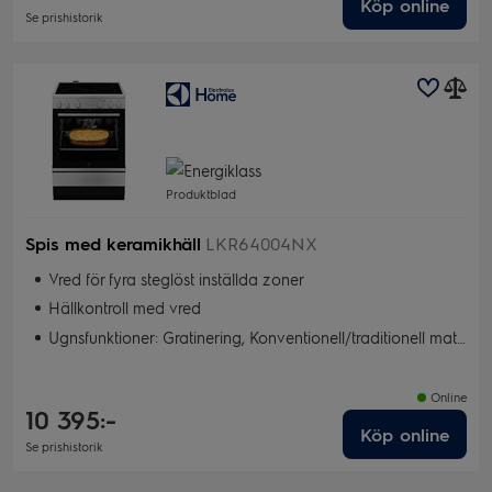
Köp online
Se prishistorik
Produktblad
Spis med keramikhäll
LKR64004NX
Vred för fyra steglöst inställda zoner
Hällkontroll med vred
Ugnsfunktioner: Gratinering, Konventionell/traditionell matlagning, Torkning, Snabbgrill, Bakning med fukt, Pizza/Paj, Varmluft, Snabbgrill
Online
10 395:-
Köp online
Se prishistorik