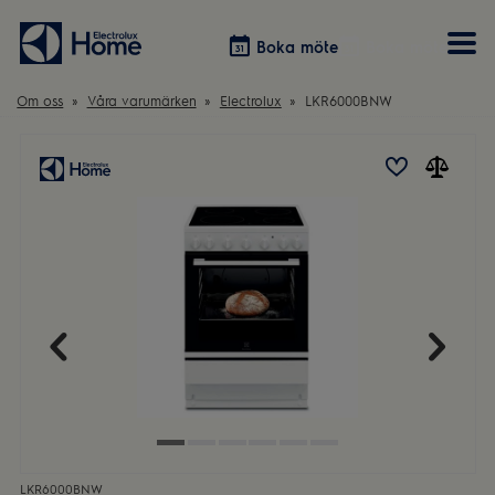
Boka möte
Boka möte
Om oss
Våra varumärken
Electrolux
LKR6000BNW
Vitvaror
Våra kök
Förvaring
Tvätt & Tork
Inspiration
Välja garderobslösning
Dammsugare
Övrigt
Övrigt
Hem & Hushåll
Övrigt
LKR6000BNW