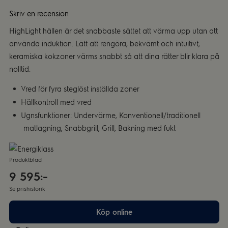
Skriv en recension
HighLight hällen är det snabbaste sättet att värma upp utan att
använda induktion. Lätt att rengöra, bekvämt och intuitivt,
keramiska kokzoner värms snabbt så att dina rätter blir klara på
nolltid.
Vred för fyra steglöst inställda zoner
Hällkontroll med vred
Ugnsfunktioner: Undervärme, Konventionell/traditionell
matlagning, Snabbgrill, Grill, Bakning med fukt
Produktblad
9 595:-
Se prishistorik
Köp online