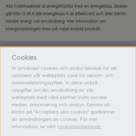
Alla tvättmaskiner är energimärkta med en energiklass. Skalan
går från G till A där energiklass A är effektivast och drar därför
mindre energi vid användning. Mer information om
energimärkningen finns på varje enskild produkt.
Tvättmaskin
Torktumlare
Cookies
Vi använder cookies och andra tekniker för att
optimera vår webbplats samt för reklam- och
marknadsföringssyften. Vi delar också
Om oss
uppgifter om din användning av vår
webbplats med våra partner inom sociala
Hjälp
medier, annonsering och analys. Genom att
Följ oss
klicka på ”Acceptera alla cookies” godkänner
du användningen av cookies. För mer
information, se vårt
cookiemeddelande.