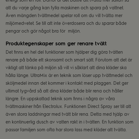
att du varje gång kan fylla maskinen och spara på vattnet.
Även mängden tvättmedel spelar roll om du vill tvätta mer
miljömedvetet. Se till att inte överdosera och du sparar både
pengar och gör något bra för miljön.
Produktegenskaper som ger renare tvätt
Det finns en hel del funktioner som hjälper dig göra tvätten
renare på både ett skonsamt och smart sätt. Förutom att det är
viktigt att tänka på miljön så vill vi såklart att dina kläder ska
hålla länge. UltraMix är en teknik som löser upp tvättmedel och
sköljmedel innan det kommer i kontakt med plaggen. Det ger
ultimat tygvård så att dina kläder både blir rena och håller
längre. En uppskattad teknik som finns i några av våra
tvättmaskiner från Electrolux. Funktionen Direct Spray ser till att
även stora laddningar med tvätt blir rena. Detta med hjälp av
en kontinuerlig dusch av vatten rakt in i tvätten. En funktion som
passar familjen som ofta har stora lass med kläder att tvätta.