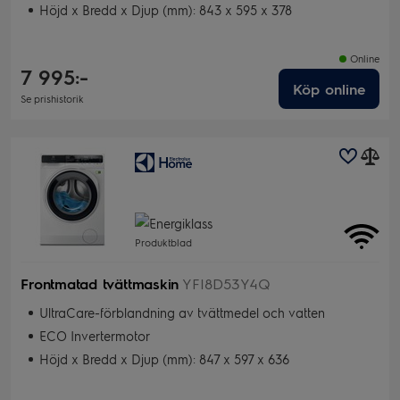
Höjd x Bredd x Djup (mm): 843 x 595 x 378
Online
7 995:-
Köp online
Se prishistorik
Produktblad
Frontmatad tvättmaskin
YFI8D53Y4Q
UltraCare-förblandning av tvättmedel och vatten
ECO Invertermotor
Höjd x Bredd x Djup (mm): 847 x 597 x 636