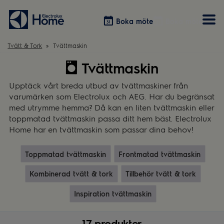
Boka möte
Boka möte
Tvätt & Tork
Tvättmaskin
Tvättmaskin
Vitvaror
Våra kök
Förvaring
Tvätt & Tork
Inspiration
Välja garderobslösning
Upptäck vårt breda utbud av tvättmaskiner från
Dammsugare
Övrigt
Övrigt
varumärken som Electrolux och AEG. Har du begränsat
Hem & Hushåll
med utrymme hemma? Då kan en liten tvättmaskin eller
Övrigt
toppmatad tvättmaskin passa ditt hem bäst. Electrolux
Home har en tvättmaskin som passar dina behov!
Toppmatad tvättmaskin
Frontmatad tvättmaskin
Kombinerad tvätt & tork
Tillbehör tvätt & tork
Inspiration tvättmaskin
17 produkter