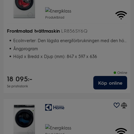
Produktblad
Frontmatad tvättmaskin
LR856SY6Q
EcoInverter: Den lägsta energiförbrukningen med den högsta prestandan och kvalitén
Ångprogram
Höjd x Bredd x Djup (mm): 847 x 597 x 636
Online
18 095:-
Köp online
Se prishistorik