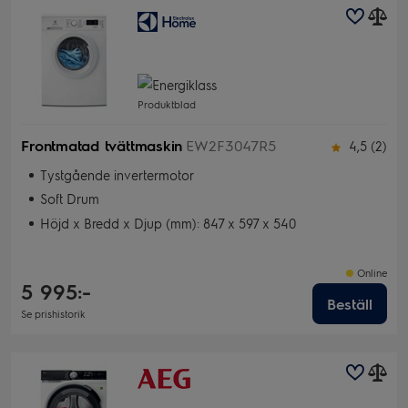
Produktblad
Frontmatad tvättmaskin
EW2F3047R5
4,5 (2)
Tystgående invertermotor
Soft Drum
Höjd x Bredd x Djup (mm): 847 x 597 x 540
Online
5 995:-
Beställ
Se prishistorik