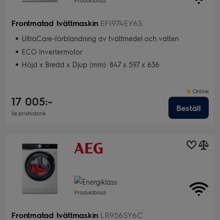
Produktblad
Frontmatad tvättmaskin
EFI974EY6S
UltraCare-förblandning av tvättmedel och vatten
ECO Invertermotor
Höjd x Bredd x Djup (mm): 847 x 597 x 636
Online
17 005:-
Beställ
Se prishistorik
Produktblad
Frontmatad tvättmaskin
LR956SY6C