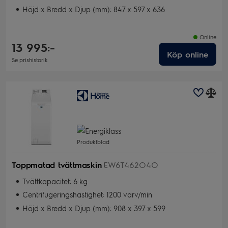
Höjd x Bredd x Djup (mm): 847 x 597 x 636
Online
13 995:-
Köp online
Se prishistorik
Produktblad
Toppmatad tvättmaskin
EW6T462O4O
Tvättkapacitet: 6 kg
Centrifugeringshastighet: 1200 varv/min
Höjd x Bredd x Djup (mm): 908 x 397 x 599