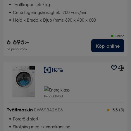
Tvättkapacitet: 7 kg
Centrifugeringshastighet: 1200 varv/min
Höjd x Bredd x Djup (mm): 890 x 400 x 600
Online
6 695:-
Köp online
Se prishistorik
Produktblad
Tvättmaskin
EW6S5426E6
3,8 (5)
Fördröjd start
Sköljning med skumavkänning