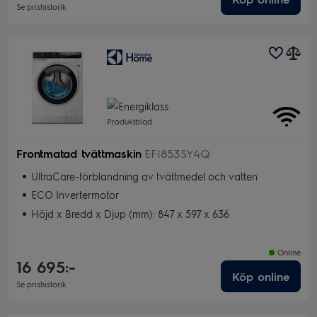
I Lager
Se prishistorik
Produktblad
Frontmatad tvättmaskin
EFI853SY4Q
UltraCare-förblandning av tvättmedel och vatten
ECO Invertermotor
Höjd x Bredd x Djup (mm): 847 x 597 x 636
Online
16 695:-
Köp online
Se prishistorik