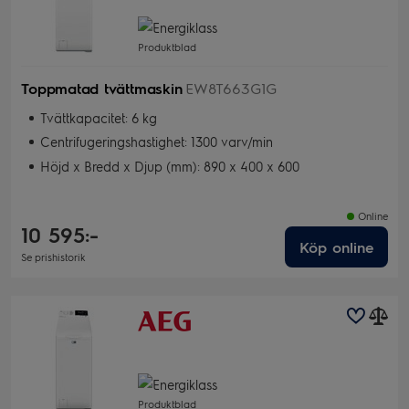
Produktblad
Toppmatad tvättmaskin
EW8T663G1G
Tvättkapacitet: 6 kg
Centrifugeringshastighet: 1300 varv/min
Höjd x Bredd x Djup (mm): 890 x 400 x 600
Online
10 595:-
Köp online
Se prishistorik
Produktblad