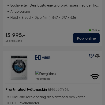
EcoInverter: Den lägsta energiförbrukningen med den högsta prestandan och kvalitén
Ångprogram
Höjd x Bredd x Djup (mm): 847 x 597 x 636
Online
15 995:-
Köp online
Se prishistorik
Produktblad
Frontmatad tvättmaskin
EFI853XY6U
UltraCare-förblandning av tvättmedel och vatten
ECO Invertermotor