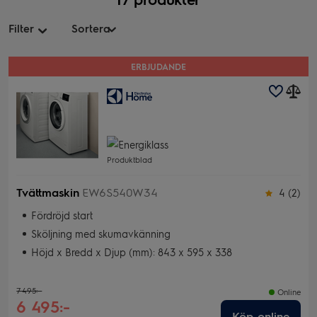
ERBJUDANDE
Typ
Kapacitet
Ångfunktion
Autodose
Produktblad
Energiklass
Tvättmaskin
EW6S540W34
4 (2)
Djup
Fördröjd start
Sköljning med skumavkänning
Wi-Fi
Höjd x Bredd x Djup (mm): 843 x 595 x 338
Varumärke
7 495:-
Online
Pris
6 495:-
Köp online