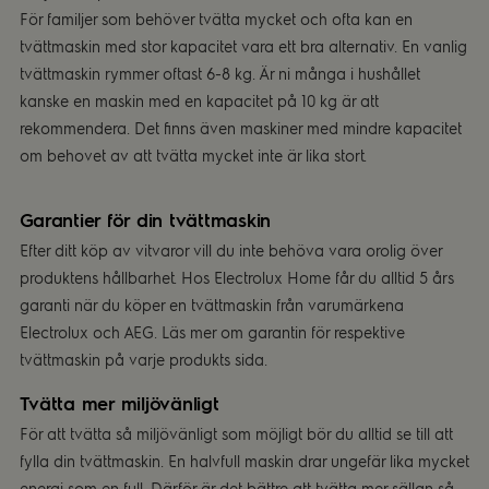
För familjer som behöver tvätta mycket och ofta kan en
tvättmaskin med stor kapacitet vara ett bra alternativ. En vanlig
tvättmaskin rymmer oftast 6-8 kg. Är ni många i hushållet
kanske en maskin med en kapacitet på 10 kg är att
rekommendera. Det finns även maskiner med mindre kapacitet
om behovet av att tvätta mycket inte är lika stort.
Garantier för din tvättmaskin
Efter ditt köp av vitvaror vill du inte behöva vara orolig över
produktens hållbarhet. Hos Electrolux Home får du alltid 5 års
garanti när du köper en tvättmaskin från varumärkena
Electrolux och AEG. Läs mer om garantin för respektive
tvättmaskin på varje produkts sida.
Tvätta mer miljövänligt
För att tvätta så miljövänligt som möjligt bör du alltid se till att
fylla din tvättmaskin. En halvfull maskin drar ungefär lika mycket
energi som en full. Därför är det bättre att tvätta mer sällan så