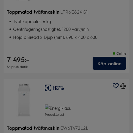
Toppmatad tvättmaskin
LTR6E624G1
Tvättkapacitet: 6 kg
Centrifugeringshastighet: 1200 varv/min
Höjd x Bredd x Djup (mm): 890 x 400 x 600
Online
7 495:-
Köp online
Se prishistorik
Produktblad
Toppmatad tvättmaskin
EW6T472L2L