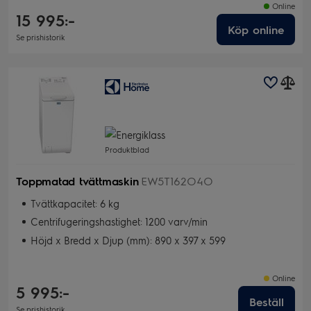
Online
15 995:-
Köp online
Se prishistorik
Produktblad
Toppmatad tvättmaskin
EW5T162O4O
Tvättkapacitet: 6 kg
Centrifugeringshastighet: 1200 varv/min
Höjd x Bredd x Djup (mm): 890 x 397 x 599
Online
5 995:-
Beställ
Se prishistorik