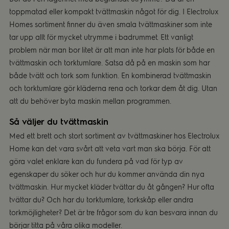
toppmatad eller kompakt tvättmaskin något för dig. I Electrolux
Homes sortiment finner du även smala tvättmaskiner som inte
tar upp allt för mycket utrymme i badrummet. Ett vanligt
problem när man bor litet är att man inte har plats för både en
tvättmaskin och torktumlare. Satsa då på en maskin som har
både tvätt och tork som funktion. En kombinerad tvättmaskin
och torktumlare gör kläderna rena och torkar dem åt dig. Utan
att du behöver byta maskin mellan programmen.
Så väljer du tvättmaskin
Med ett brett och stort sortiment av tvättmaskiner hos Electrolux
Home kan det vara svårt att veta vart man ska börja. För att
göra valet enklare kan du fundera på vad för typ av
egenskaper du söker och hur du kommer använda din nya
tvättmaskin. Hur mycket kläder tvättar du åt gången? Hur ofta
tvättar du? Och har du torktumlare, torkskåp eller andra
torkmöjligheter? Det är tre frågor som du kan besvara innan du
börjar titta på våra olika modeller.