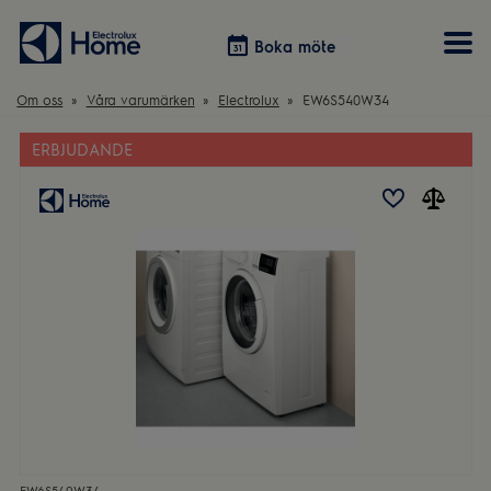
Boka möte
Boka möte
Om oss
Våra varumärken
Electrolux
EW6S540W34
ERBJUDANDE
Vitvaror
Våra kök
Förvaring
Tvätt & Tork
Inspiration
Välja garderobslösning
Dammsugare
Övrigt
Övrigt
Hem & Hushåll
Övrigt