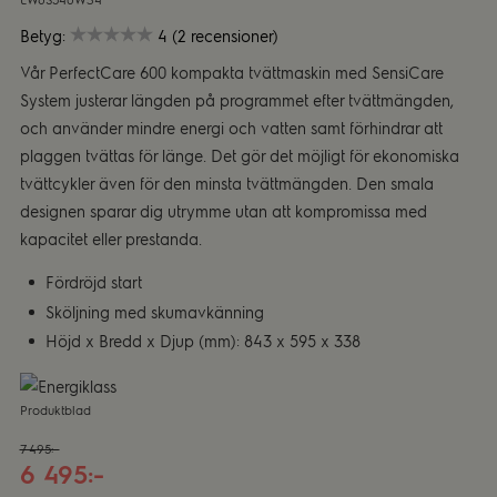
EW6S540W34
Betyg:
4 (2 recensioner)
Vår PerfectCare 600 kompakta tvättmaskin med SensiCare
System justerar längden på programmet efter tvättmängden,
och använder mindre energi och vatten samt förhindrar att
plaggen tvättas för länge. Det gör det möjligt för ekonomiska
tvättcykler även för den minsta tvättmängden. Den smala
designen sparar dig utrymme utan att kompromissa med
kapacitet eller prestanda.
Fördröjd start
Sköljning med skumavkänning
Höjd x Bredd x Djup (mm): 843 x 595 x 338
Produktblad
7 495:-
6 495:-