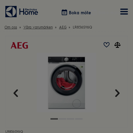
Boka möte
Boka möte
Om oss
Våra varumärken
AEG
LR856SY6Q
Vitvaror
Våra kök
Förvaring
Tvätt & Tork
Inspiration
Välja garderobslösning
Dammsugare
Övrigt
Övrigt
Hem & Hushåll
Övrigt
LR856SY6Q