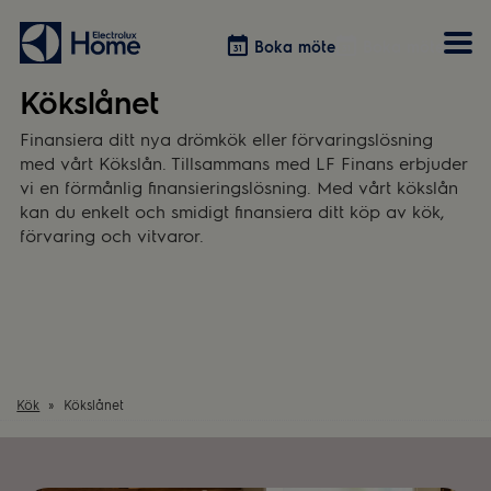
Boka möte
Boka möte
Kökslånet
Finansiera ditt nya drömkök eller förvaringslösning
Vitvaror
Våra kök
Förvaring
med vårt Kökslån. Tillsammans med LF Finans erbjuder
Tvätt & Tork
Inspiration
Välja garderobslösning
vi en förmånlig finansieringslösning. Med vårt kökslån
Dammsugare
Övrigt
Övrigt
kan du enkelt och smidigt finansiera ditt köp av kök,
Hem & Hushåll
förvaring och vitvaror.
Övrigt
Kök
Kökslånet