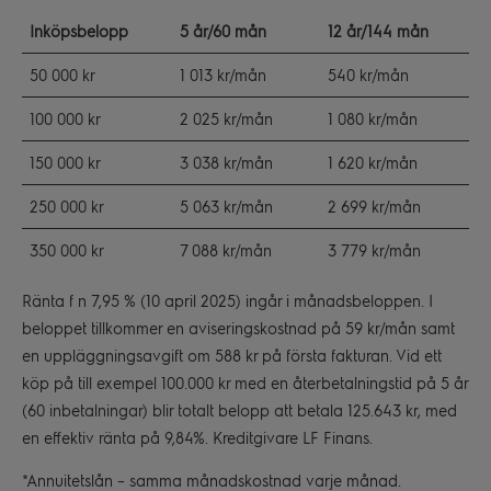
Inköpsbelopp
5 år/60 mån
12 år/144 mån
50 000 kr
1 013 kr/mån
540 kr/mån
100 000 kr
2 025 kr/mån
1 080 kr/mån
150 000 kr
3 038 kr/mån
1 620 kr/mån
250 000 kr
5 063 kr/mån
2 699 kr/mån
350 000 kr
7 088 kr/mån
3 779 kr/mån
Ränta f n 7,95 % (10 april 2025) ingår i månadsbeloppen. I
beloppet tillkommer en aviseringskostnad på 59 kr/mån samt
en uppläggningsavgift om 588 kr på första fakturan. Vid ett
köp på till exempel 100.000 kr med en återbetalningstid på 5 år
(60 inbetalningar) blir totalt belopp att betala 125.643 kr, med
en effektiv ränta på 9,84%. Kreditgivare LF Finans.
*Annuitetslån – samma månadskostnad varje månad.