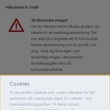
Välkommen in i butik!
Att låna kostar pengar!
Om du inte kan betala tillbaka skulden i tid
riskerar du en betalningsanmärkning. Det
kan leda till svårigheter att få hyra bostad,
teckna abonnemang och få nya lån. För
stöd, vänd dig till budget- och
skuldrådgivningen i din kommun.
Kontaktuppgifter finns på
konsumentverket.se
.
Cookies
Vi använder cookies och andra tekniker för att
optimera vår webbplats samt för reklam- och
marknadsföringssyften. Vi delar också
Om oss
uppgifter om din användning av vår