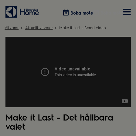
Boka möte
Boka möte
Vitvaror
Aktuellt vitvaror
Make it Last - Brand video
Vitvaror
Våra kök
Förvaring
Tvätt & Tork
Inspiration
Välja garderobslösning
Dammsugare
Övrigt
Övrigt
Hem & Hushåll
Övrigt
Make it Last - Det hållbara
valet