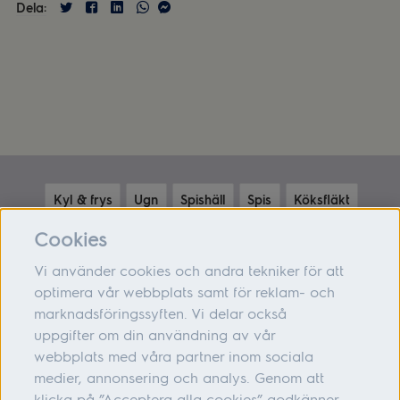
Dela:
Kyl & frys
Ugn
Spishäll
Spis
Köksfläkt
Diskmaskin
Mikrovågsugn
Cookies
Vi använder cookies och andra tekniker för att
optimera vår webbplats samt för reklam- och
marknadsföringssyften. Vi delar också
Om oss
uppgifter om din användning av vår
webbplats med våra partner inom sociala
Hjälp
medier, annonsering och analys. Genom att
Följ oss
klicka på ”Acceptera alla cookies” godkänner