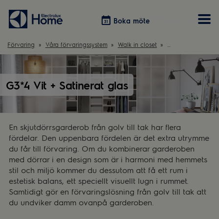
Boka möte
Boka möte
Förvaring
Våra förvaringssystem
Walk in closet
G3*4 Vit + Satinera
Vitvaror
Våra kök
Förvaring
Tvätt & Tork
Inspiration
Välja garderobslösning
G3*4 Vit + Satinerat glas
Dammsugare
Övrigt
Övrigt
Hem & Hushåll
Övrigt
En skjutdörrsgarderob från golv till tak har flera
fördelar. Den uppenbara fördelen är det extra utrymme
du får till förvaring. Om du kombinerar garderoben
med dörrar i en design som är i harmoni med hemmets
stil och miljö kommer du dessutom att få ett rum i
estetisk balans, ett speciellt visuellt lugn i rummet.
Samtidigt gör en förvaringslösning från golv till tak att
du undviker damm ovanpå garderoben.