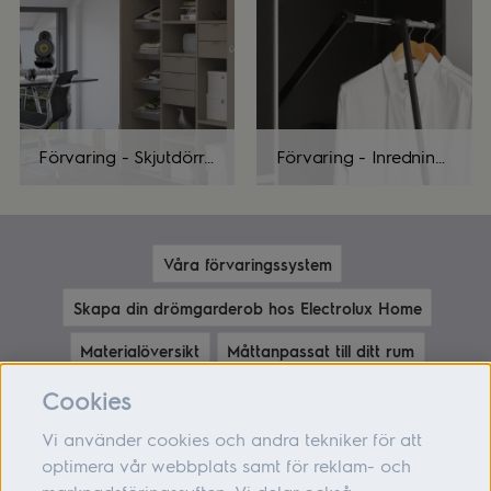
Förvaring - Skjutdörrar
Förvaring - Inredningsdetaljer
Våra förvaringssystem
Skapa din drömgarderob hos Electrolux Home
Materialöversikt
Måttanpassat till ditt rum
Förvaringsinspiration
Cookies
Vi använder cookies och andra tekniker för att
optimera vår webbplats samt för reklam- och