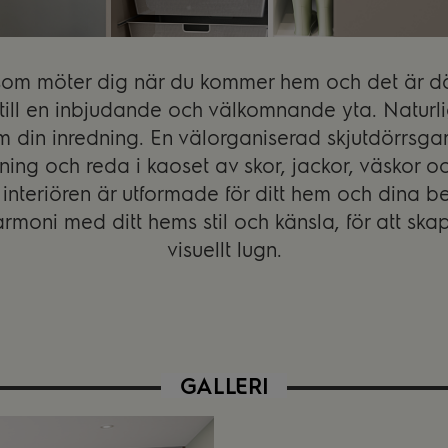
a som möter dig när du kommer hem och det är d
 till en inbjudande och välkomnande yta. Naturli
som din inredning. En välorganiserad skjutdörrs
ning och reda i kaoset av skor, jackor, väskor o
nteriören är utformade för ditt hem och dina b
armoni med ditt hems stil och känsla, för att ska
visuellt lugn.
GALLERI