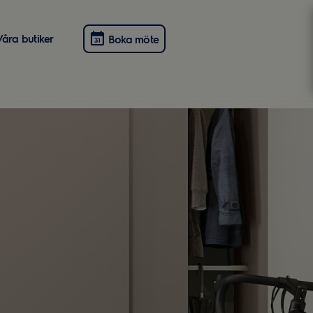
Våra butiker
Boka möte