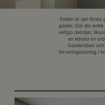
Entrén är det först
gäster. Gör din entré
viktiga detaljer, lik
en känsla av ord
Garderoben och i
förvaringslösning i h