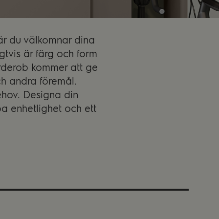
är du välkomnar dina
gtvis är färg och form
garderob kommer att ge
ch andra föremål.
ehov. Designa din
pa enhetlighet och ett