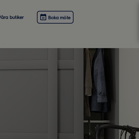
Våra butiker
Boka möte