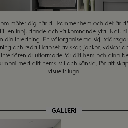
a som möter dig när du kommer hem och det är d
 till en inbjudande och välkomnande yta. Naturli
som din inredning. En välorganiserad skjutdörrs
ning och reda i kaoset av skor, jackor, väskor o
nteriören är utformade för ditt hem och dina b
armoni med ditt hems stil och känsla, för att ska
visuellt lugn.
GALLERI