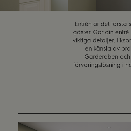
Entrén är det först
gäster. Gör din entré
viktiga detaljer, lik
en känsla av ord
Garderoben och i
förvaringslösning i h