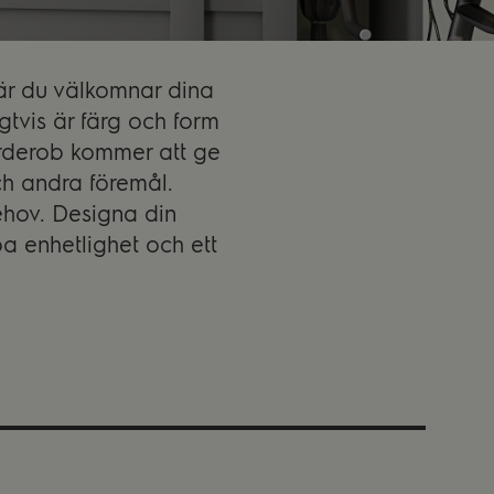
är du välkomnar dina
gtvis är färg och form
garderob kommer att ge
ch andra föremål.
ehov. Designa din
pa enhetlighet och ett