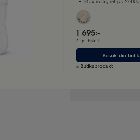
Maxhastighet på 24000
1 695:-
Se prishistorik
Besök din butik
Butiksprodukt