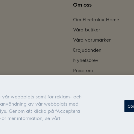
Om oss
Om Electrolux Home
Våra butiker
Våra varumärken
Erbjudanden
Nyhetsbrev
Pressrum
Bli franchisetagare
Integritetspolicy
a vår webbplats samt för reklam- och
Tillgänglighetsredogörelse
in användning av vår webbplats med
Coo
Cookies
lys. Genom att klicka på ”Acceptera
ör mer information, se vårt
 105 45 Stockholm Organisationsnummer: 556010-6626