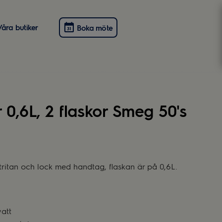
Våra butiker
Boka möte
 0,6L, 2 flaskor Smeg 50's
tritan och lock med handtag, flaskan är på 0,6L.
watt