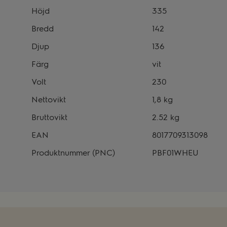
Höjd
335
Bredd
142
Djup
136
Färg
vit
Volt
230
Nettovikt
1,8 kg
Bruttovikt
2.52 kg
EAN
8017709313098
Produktnummer (PNC)
PBF01WHEU