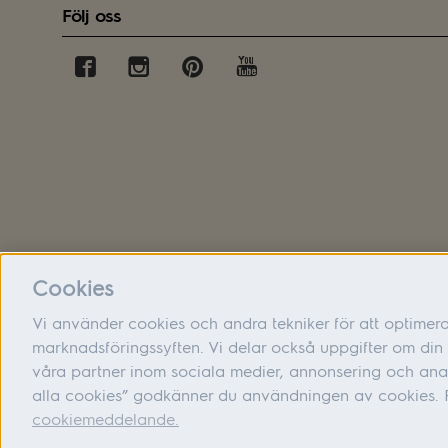
Följ oss
Cookies
Vi använder cookies och andra tekniker för att optimer
marknadsföringssyften. Vi delar också uppgifter om d
våra partner inom sociala medier, annonsering och ana
alla cookies” godkänner du användningen av cookies. F
cookiemeddelande.
Adress: Electrolux Hemprodukter AB, S:t Göransgatan 143,