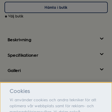
Hämta i butik
Välj butik
Beskrivning
Specifikationer
Galleri
Recensioner
Cookies
Vi använder cookies och andra tekniker för att
optimera vår webbplats samt för reklam- och
marknadsföringssyften. Vi delar också