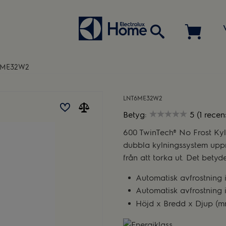
6ME32W2
LNT6ME32W2
Betyg:
5 (1 recen
600 TwinTech® No Frost Kyl-
dubbla kylningssystem uppr
från att torka ut. Det betyd
Automatisk avfrostning i
Automatisk avfrostning 
Höjd x Bredd x Djup (m