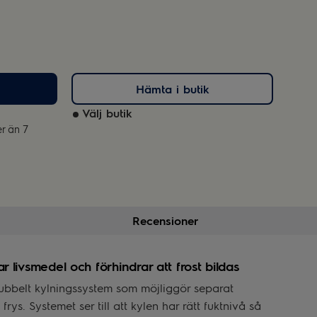
Hämta i butik
Välj butik
er än 7
Recensioner
 livsmedel och förhindrar att frost bildas
dubbelt kylningssystem som möjliggör separat
frys. Systemet ser till att kylen har rätt fuktnivå så