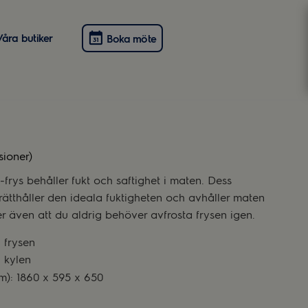
Våra butiker
Boka möte
sioner)
frys behåller fukt och saftighet i maten. Dess
ätthåller den ideala fuktigheten och avhåller maten
er även att du aldrig behöver avfrosta frysen igen.
 frysen
i kylen
m): 1860 x 595 x 650