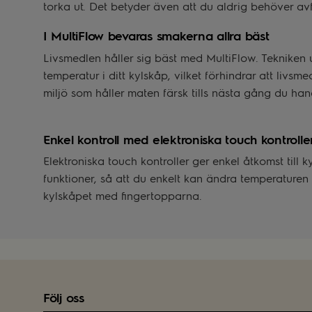
torka ut. Det betyder även att du aldrig behöver avf
I MultiFlow bevaras smakerna allra bäst
Livsmedlen håller sig bäst med MultiFlow. Tekniken u
temperatur i ditt kylskåp, vilket förhindrar att livsm
miljö som håller maten färsk tills nästa gång du han
Enkel kontroll med elektroniska touch kontrolle
Elektroniska touch kontroller ger enkel åtkomst till k
funktioner, så att du enkelt kan ändra temperaturen 
kylskåpet med fingertopparna.
Följ oss