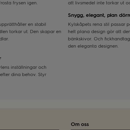
rosta frysen igen.
att livsmedel inte torkar ut oc
Snygg, elegant, plan dörr
pprätthåller en stabil
Kylskåpets rena stil passar p
edlen torkar ut. Den skapar en
helt plana design gör att den
dlar.
bänkskivor. Och fickhandtag
den eleganta designen.
r
ylens inställningar och
efter dina behov. Styr
Om oss