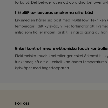
torka ut. Det betyder även att du aldrig behöver avf
I MultiFlow bevaras smakerna allra bäst
Livsmedlen håller sig bäst med MultiFlow. Tekniken u
temperatur i ditt kylskåp, vilket förhindrar att livsm
miljö som håller maten färsk tills nästa gång du han
Enkel kontroll med elektroniska touch kontrolle
Elektroniska touch kontroller ger enkel åtkomst till k
funktioner, så att du enkelt kan ändra temperaturen 
kylskåpet med fingertopparna.
Följ oss