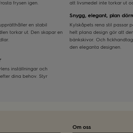
rosta frysen igen.
att livsmedel inte torkar ut oc
Snygg, elegant, plan dörr
pprätthåller en stabil
Kylskåpets rena stil passar p
edlen torkar ut. Den skapar en
helt plana design gör att den
dlar.
bänkskivor. Och fickhandtag
den eleganta designen.
r
ylens inställningar och
efter dina behov. Styr
Om oss