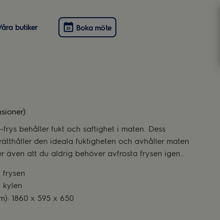
Våra butiker
Boka möte
nsioner)
frys behåller fukt och saftighet i maten. Dess
ätthåller den ideala fuktigheten och avhåller maten
er även att du aldrig behöver avfrosta frysen igen..
 frysen
i kylen
m): 1860 x 595 x 650