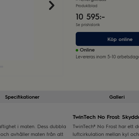
Produktblad
10 595:-
Se prishistorik
Köp online
Online
Levereras inom 5-10 arbetsdag
Specifikationer
Galleri
TwinTech No Frost: Skyddar
aftighet i maten. Dess dubbla
TwinTech® No Frost har ett 
 och avhåller maten från att
luftcirkulation mellan kyl och 