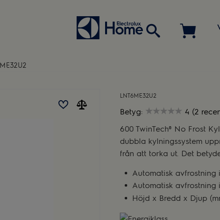
6ME32U2
LNT6ME32U2
Betyg:
4 (2 rece
600 TwinTech® No Frost Kyl-
dubbla kylningssystem uppr
från att torka ut. Det betyd
Automatisk avfrostning i
Automatisk avfrostning 
Höjd x Bredd x Djup (m