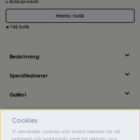
Butiksprodukt
Hämta i butik
Välj butik
Beskrivning
Specifikationer
Galleri
Recensioner
Cookies
Vi använder cookies och andra tekniker för att
optimera vår webbplats samt för reklam- och