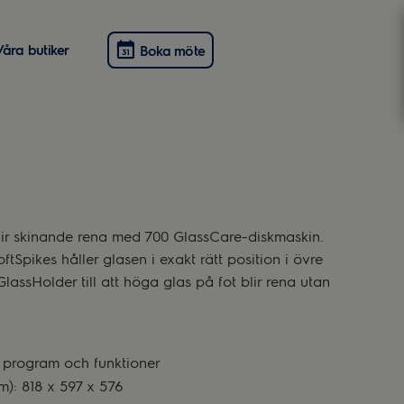
Våra butiker
Boka möte
blir skinande rena med 700 GlassCare-diskmaskin.
tSpikes håller glasen i exakt rätt position i övre
lassHolder till att höga glas på fot blir rena utan
v program och funktioner
): 818 x 597 x 576