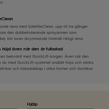
r.
teClean
ande rena med SatelliteClean, upp till tre gånger
 vare den dubbelroterande sprayarmen som
kel, blir även skrymmande föremål riktigt rena.
s höjd även när den är fullastad
isken bekvämt med QuickLift-korgen. Även när den
n du med QuickLift-systemet snabbt höja och sänka
allrikar och köksredskap i olika former och storlekar.
Hjälp