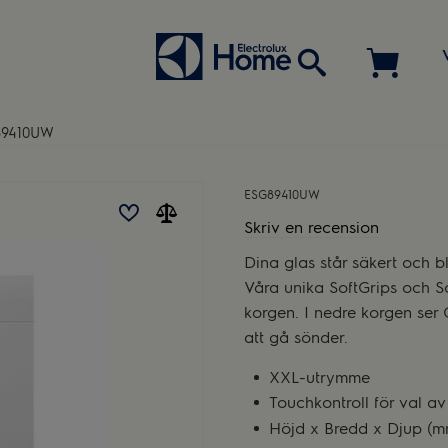
89410UW
ESG89410UW
Skriv en recension
Dina glas står säkert och 
Våra unika SoftGrips och Sof
korgen. I nedre korgen ser G
att gå sönder.
XXL-utrymme
Touchkontroll för val a
Höjd x Bredd x Djup (mm