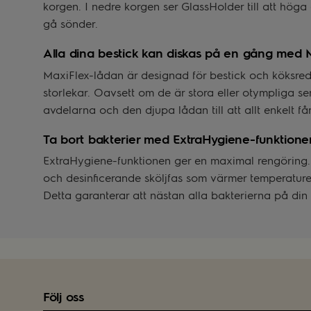
korgen. I nedre korgen ser GlassHolder till att höga 
gå sönder.
Alla dina bestick kan diskas på en gång med 
MaxiFlex-lådan är designad för bestick och köksre
storlekar. Oavsett om de är stora eller otympliga s
avdelarna och den djupa lådan till att allt enkelt får
Ta bort bakterier med ExtraHygiene-funktione
ExtraHygiene-funktionen ger en maximal rengöring. D
och desinficerande sköljfas som värmer temperaturen
Detta garanterar att nästan alla bakterierna på din
Följ oss