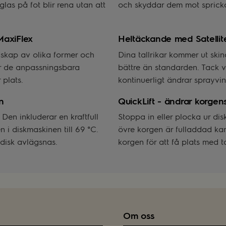
glas på fot blir rena utan att
och skyddar dem mot spricko
MaxiFlex
Heltäckande med Satelli
dskap av olika former och
Dina tallrikar kommer ut skin
er de anpassningsbara
bättre än standarden. Tack
 plats.
kontinuerligt ändrar sprayvin
n
QuickLift - ändrar korgen
en inkluderar en kraftfull
Stoppa in eller plocka ur d
 i diskmaskinen till 69 °C.
övre korgen är fulladdad ka
 disk avlägsnas.
korgen för att få plats med t
Om oss