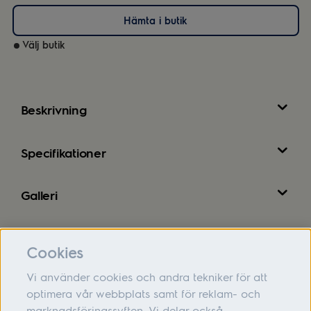
Hämta i butik
Välj butik
Beskrivning
Specifikationer
Galleri
Recensioner
Cookies
Vi använder cookies och andra tekniker för att
optimera vår webbplats samt för reklam- och
marknadsföringssyften. Vi delar också