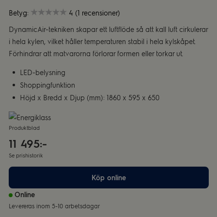
Betyg:
4 (1 recensioner)
DynamicAir-tekniken skapar ett luftflöde så att kall luft cirkulerar
i hela kylen, vilket håller temperaturen stabil i hela kylskåpet.
Förhindrar att matvarorna förlorar formen eller torkar ut.
LED-belysning
Shoppingfunktion
Höjd x Bredd x Djup (mm): 1860 x 595 x 650
Produktblad
11 495:-
Se prishistorik
Köp online
Online
Levereras inom 5-10 arbetsdagar