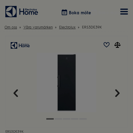
Boka möte
Boka möte
Om oss
Våra varumärken
Electrolux
ERS3DE39K
Vitvaror
Våra kök
Förvaring
Tvätt & Tork
Inspiration
Välja garderobslösning
Dammsugare
Övrigt
Övrigt
Hem & Hushåll
Övrigt
ERS3DE39K