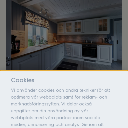
Cookies
Vi använder cookies och andra tekniker för att
optimera vår webbplats samt för reklam- och
marknadsföringssyften. Vi delar också
Om oss
uppgifter om din användning av vår
webbplats med våra partner inom sociala
Hjälp
medier, annonsering och analys. Genom att