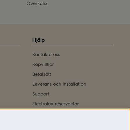
Överkalix
Hjälp
Kontakta oss
Köpvillkor
Betalsätt
Leverans och installation
Support
Electrolux reservdelar
Logga in