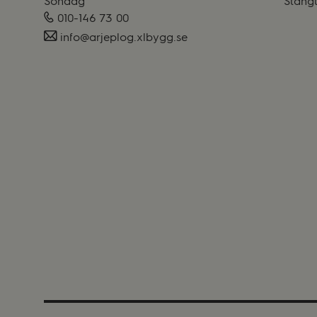
Söndag
Stäng
010-146 73 00
es.ggyblx.golpejra@ofni