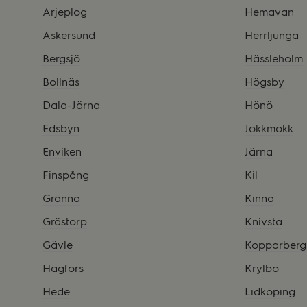
Arjeplog
Hemavan
Askersund
Herrljunga
Bergsjö
Hässleholm
Bollnäs
Högsby
Dala-Järna
Hönö
Edsbyn
Jokkmokk
Enviken
Järna
Finspång
Kil
Gränna
Kinna
Grästorp
Knivsta
Gävle
Kopparberg
Hagfors
Krylbo
Hede
Lidköping