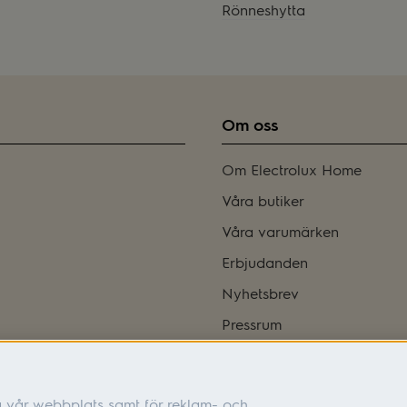
Rönneshytta
Om oss
Om Electrolux Home
Våra butiker
Våra varumärken
Erbjudanden
Nyhetsbrev
Pressrum
Bli franchisetagare
Integritetspolicy
a vår webbplats samt för reklam- och