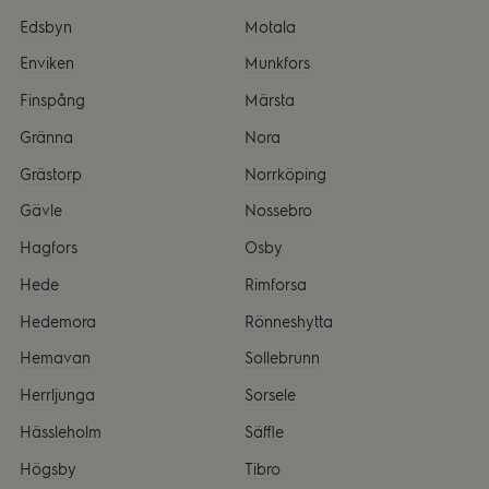
Edsbyn
Motala
Enviken
Munkfors
Finspång
Märsta
Gränna
Nora
Grästorp
Norrköping
Gävle
Nossebro
Hagfors
Osby
Hede
Rimforsa
Hedemora
Rönneshytta
Hemavan
Sollebrunn
Herrljunga
Sorsele
Hässleholm
Säffle
Högsby
Tibro