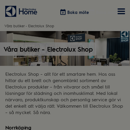
Boka möte
Boka möte
Våra butiker - Electrolux Shop
Vitvaror
Våra kök
Förvaring
Tvätt & Tork
Våra butiker - Electrolux Shop
Inspiration
Välja garderobslösning
Dammsugare
Övrigt
Övrigt
Hem & Hushåll
Övrigt
Electrolux Shop – allt för ett smartare hem. Hos oss
hittar du ett brett och genomtänkt sortiment av
Electrolux produkter – från vitvaror och småel till
lösningar för städning och inomhusklimat. Med lokal
närvaro, produktkunskap och personlig service gör vi
det enkelt att välja rätt. Välkommen till Electrolux Shop
– så mycket. Så nära.
Norrköping