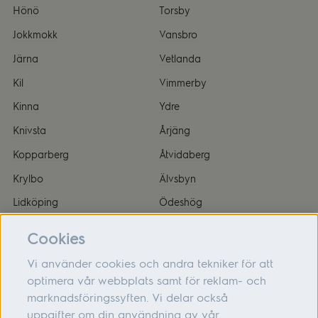
Hönö
Torsby
Jokkmokk
Vansbro
Järna
Vetlanda
Kil
Vimmerby
Kinna
Ydre
Knivsta
Årjäng
Kopparberg
Åtvidaberg
Krylbo
Älvsbyn
Lidköping
Ödeshög
Ludvika
Överkalix
Cookies
Vi använder cookies och andra tekniker för att
optimera vår webbplats samt för reklam- och
marknadsföringssyften. Vi delar också
Om oss
uppgifter om din användning av vår