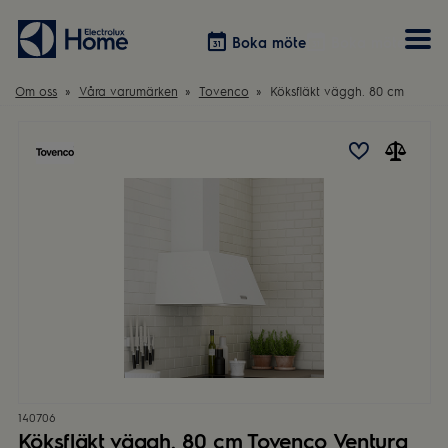
Boka möte
Boka möte
Om oss
Våra varumärken
Tovenco
Köksfläkt väggh. 80 cm
Vitvaror
Våra kök
Förvaring
Tvätt & Tork
Inspiration
Välja garderobslösning
Dammsugare
Övrigt
Övrigt
Hem & Hushåll
Övrigt
140706
Köksfläkt väggh. 80 cm Tovenco Ventura