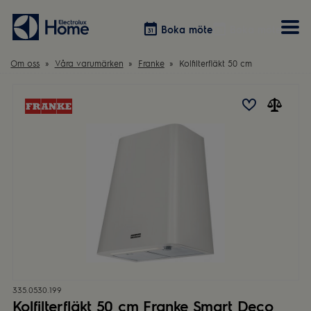
Boka möte
Boka möte
Om oss
Våra varumärken
Franke
Kolfilterfläkt 50 cm
Vitvaror
Våra kök
Förvaring
Tvätt & Tork
Inspiration
Välja garderobslösning
Dammsugare
Övrigt
Övrigt
Hem & Hushåll
Övrigt
335.0530.199
Kolfilterfläkt 50 cm Franke Smart Deco