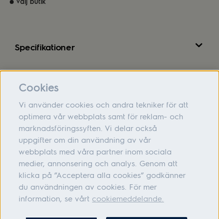
Välj butik
Specifikationer
Recensioner
Cookies
Vi använder cookies och andra tekniker för att
optimera vår webbplats samt för reklam- och
marknadsföringssyften. Vi delar också
Om oss
uppgifter om din användning av vår
webbplats med våra partner inom sociala
Hjälp
medier, annonsering och analys. Genom att
Följ oss
klicka på ”Acceptera alla cookies” godkänner
du användningen av cookies. För mer
information, se vårt
cookiemeddelande.