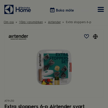
Boka möte
Boka möte
Om oss
Våra varumärken
Airtender
Extra stoppers 6-p
Vitvaror
Våra kök
Förvaring
Tvätt & Tork
Inspiration
Välja garderobslösning
Dammsugare
Övrigt
Övrigt
Hem & Hushåll
Övrigt
AT9430
Extra stoppers 6-p Airtender svart