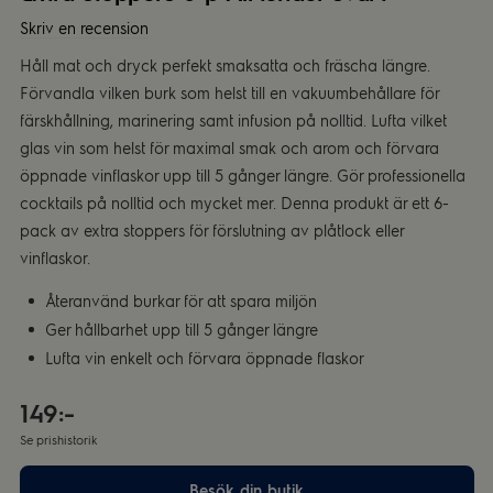
Skriv en recension
Håll mat och dryck perfekt smaksatta och fräscha längre.
Förvandla vilken burk som helst till en vakuumbehållare för
färskhållning, marinering samt infusion på nolltid. Lufta vilket
glas vin som helst för maximal smak och arom och förvara
öppnade vinflaskor upp till 5 gånger längre. Gör professionella
cocktails på nolltid och mycket mer. Denna produkt är ett 6-
pack av extra stoppers för förslutning av plåtlock eller
vinflaskor.
Återanvänd burkar för att spara miljön
Ger hållbarhet upp till 5 gånger längre
Lufta vin enkelt och förvara öppnade flaskor
149:-
Se prishistorik
Besök din butik