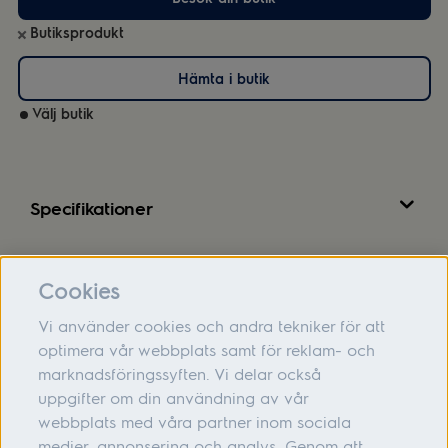
Butiksprodukt
Hämta i butik
Välj butik
Specifikationer
Recensioner
Cookies
Vi använder cookies och andra tekniker för att
optimera vår webbplats samt för reklam- och
marknadsföringssyften. Vi delar också
Om oss
uppgifter om din användning av vår
webbplats med våra partner inom sociala
Hjälp
medier, annonsering och analys. Genom att