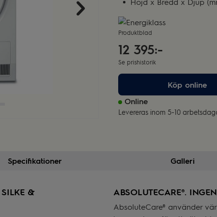
Höjd x Bredd x Djup (m
Produktblad
12 395:-
Se prishistorik
Köp online
Online
Levereras inom 5-10 arbetsdag
Specifikationer
Galleri
SILKE &
ABSOLUTECARE®. INGE
AbsoluteCare® använder vär