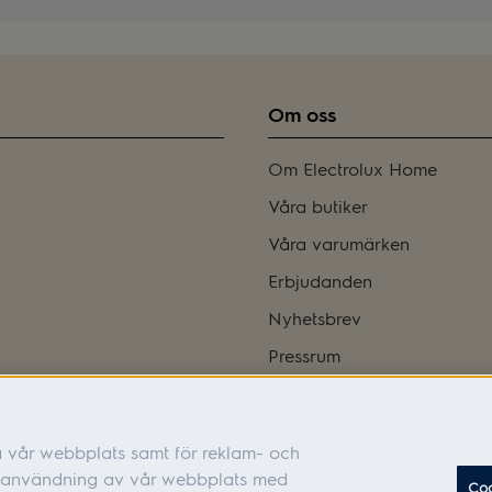
Om oss
Om Electrolux Home
Våra butiker
Våra varumärken
Erbjudanden
Nyhetsbrev
Pressrum
Bli franchisetagare
Integritetspolicy
a vår webbplats samt för reklam- och
Tillgänglighetsredogörelse
in användning av vår webbplats med
Coo