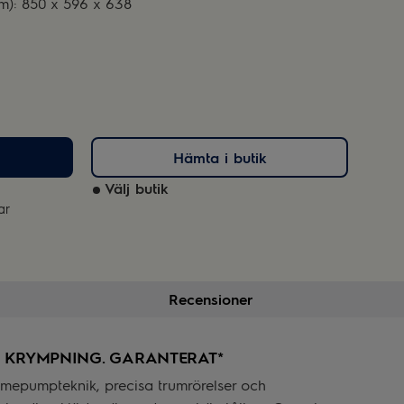
m): 850 x 596 x 638
Hämta i butik
Välj butik
ar
Recensioner
N KRYMPNING. GARANTERAT*
mepumpteknik, precisa trumrörelser och