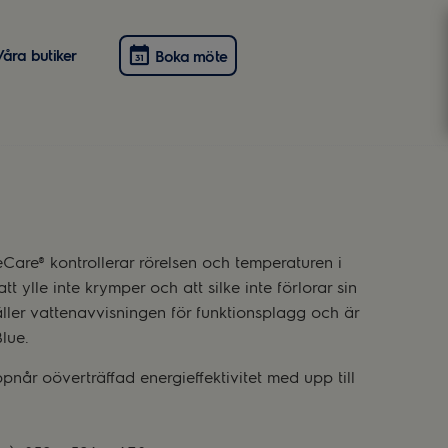
Våra butiker
Boka möte
Care® kontrollerar rörelsen och temperaturen i
t ylle inte krymper och att silke inte förlorar sin
ller vattenavvisningen för funktionsplagg och är
lue.
år oöverträffad energieffektivitet med upp till