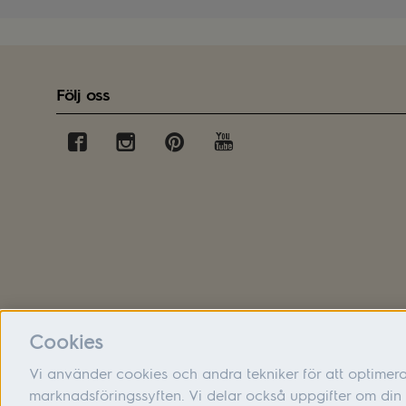
Följ oss
Cookies
Vi använder cookies och andra tekniker för att optimer
marknadsföringssyften. Vi delar också uppgifter om d