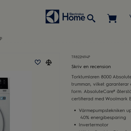
P
TR822N94P
Skriv en recension
Torktumlaren 8000 Absolute
trumman, vilket garanterar at
form. AbsoluteCare® återstä
certifierad med Woolmark B
Värmepumpstekniken uppn
40% energibesparing
Invertermotor