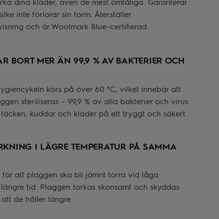
torka dina kläder, även de mest ömtåliga. Garanterar
ilke inte förlorar sin form. Återställer
isning och är Woolmark Blue-certifierad.
 BORT MER ÄN 99,9 % AV BAKTERIER OCH
hygiencykeln körs på över 60 °C, vilket innebär att
gen steriliseras – 99,9 % av alla bakterier och virus
 täcken, kuddar och kläder på ett tryggt och säkert
RKNING I LÄGRE TEMPERATUR PÅ SAMMA
för att plaggen ska bli jämnt torra vid låga
r längre tid. Plaggen torkas skonsamt och skyddas
att de håller längre.