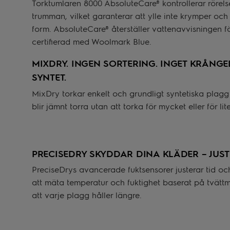
Torktumlaren 8000 AbsoluteCare® kontrollerar rörel
trumman, vilket garanterar att ylle inte krymper och at
form. AbsoluteCare® återställer vattenavvisningen f
certifierad med Woolmark Blue.
MIXDRY. INGEN SORTERING. INGET KRÅNGE
SYNTET.
MixDry torkar enkelt och grundligt syntetiska plag
blir jämnt torra utan att torka för mycket eller för li
PRECISEDRY SKYDDAR DINA KLÄDER – JUST
PreciseDrys avancerade fuktsensorer justerar tid o
att mäta temperatur och fuktighet baserat på tvätt
att varje plagg håller längre.