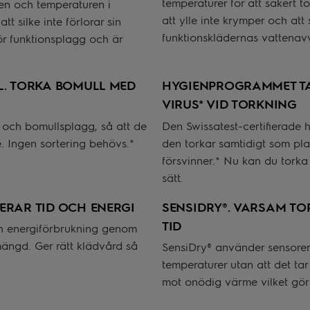
temperaturer för att säkert 
sen och temperaturen i
att ylle inte krymper och att s
t silke inte förlorar sin
funktionsklädernas vattenavv
ör funktionsplagg och är
L. TORKA BOMULL MED
HYGIENPROGRAMMET TAR
VIRUS* VID TORKNING
g och bomullsplagg, så att de
Den Swissatest-certifierade 
te. Ingen sortering behövs.*
den torkar samtidigt som plag
försvinner.* Nu kan du torka
sätt.
ERAR TID OCH ENERGI
SENSIDRY®. VARSAM TO
TID
ch energiförbrukning genom
mängd. Ger rätt klädvård så
SensiDry® använder sensorer 
temperaturer utan att det ta
mot onödig värme vilket gör 