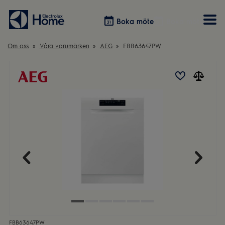
Boka möte
Boka möte
Om oss
Våra varumärken
AEG
FBB63647PW
Vitvaror
Våra kök
Förvaring
Tvätt & Tork
Inspiration
Välja garderobslösning
Dammsugare
Övrigt
Övrigt
Hem & Hushåll
Övrigt
FBB63647PW