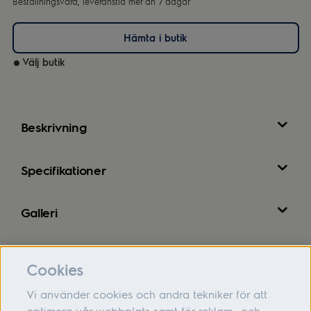
Beställningsvara, leveranstid mer än 7 dagar
Hämta i butik
Välj butik
Beskrivning
Specifikationer
Galleri
Recensioner
Cookies
Vi använder cookies och andra tekniker för att
optimera vår webbplats samt för reklam- och