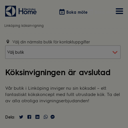
Boka möte
Boka möte
Linköping köksinvigning
Vitvaror
Välj din närmsta butik för kontaktuppgifter
Våra kök
Förvaring
Tvätt & Tork
Inspiration
Välja garderobslösning
Dammsugare
Övrigt
Övrigt
Hem & Hushåll
Övrigt
Köksinvigningen är avslutad
Vår butik i Linköping inviger nu sin köksdel – ett
fantastiskt kökskoncept med fullt utrustade kök. Ta del
av alla otroliga invigningserbjudanden!
Dela: