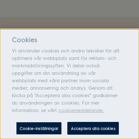
Om oss
Cookies
Hjälp
Vi använder cookies och andra tekniker för att
Följ oss
optimera vår webbplats samt för reklam- och
marknadsföringssyften. Vi delar också
uppgifter om din användning av vår
webbplats med våra partner inom sociala
medier, annonsering och analys. Genom att
Adress: Electrolux Hemprodukter AB, S:t Göransgatan 143, 105 45
klicka på ”Acceptera alla cookies” godkänner
Stockholm Organisationsnummer: 556010-6626
du användningen av cookies. För mer
information, se vårt
cookiemeddelande.
Cookie-inställningar
Acceptera alla cookies