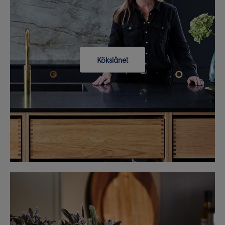
Kökslånet