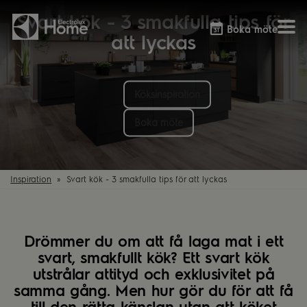
Svart kök - 3 smakfulla tips för
Boka möte
att lyckas
Köksinspiration
Vitvaror
Våra kök
Förvaring
Tvätt & Tork
Inspiration
Välja garderobslösning
Boka möte
Dammsugare
Övrigt
Övrigt
Hem & Hushåll
Övrigt
Inspiration
Svart kök - 3 smakfulla tips för att lyckas
Drömmer du om att få laga mat i ett
svart, smakfullt kök? Ett svart kök
utstrålar attityd och exklusivitet på
samma gång. Men hur gör du för att få
till den rätta känslan utan att köket