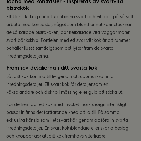
Jobba med kontraster - inspireras av svartvita
bistrokök
Ett klassiskt knep är att kombinera svart och vitt och på så sätt
arbeta med kontraster, något som bland annat kännetecknar
de så kallade bistroköken, där helkaklade vita väggar möter
svart bänkskiva. Fördelen med ett svartvitt kök är att rummet
behåller ljuset samtidigt som det lyfter fram de svarta
inredningsdetaljerna.
Framhäv detaljerna i ditt svarta kök
Låt ditt kök komma till liv genom att uppmärksamma
inredningsdetaljer. Ett svart kök får detaljer som en
köksblandare och diskho i mässing eller guld att sticka ut.
För de hem där ett kök med mycket mörk design inte riktigt
passar in finns det fortfarande knep att ta till. Få samma
exklusiva känsla som i ett svart kök genom att föra in svarta
inredningsdetaljer. En svart köksblandare eller svarta beslag
och knoppar gör att ditt kök framhävs ytterligare.