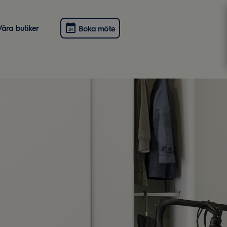
Våra butiker
Boka möte