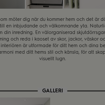
a som möter dig när du kommer hem och det är d
 till en inbjudande och välkomnande yta. Naturli
som din inredning. En välorganiserad skjutdörrs
ning och reda i kaoset av skor, jackor, väskor o
nteriören är utformade för ditt hem och dina b
armoni med ditt hems stil och känsla, för att ska
visuellt lugn.
GALLERI