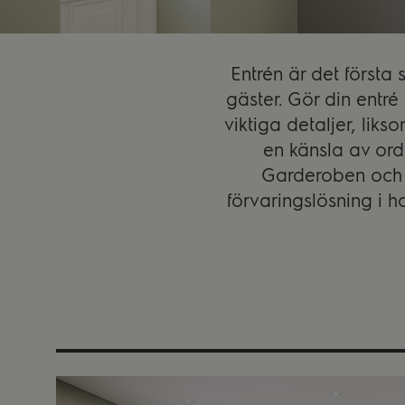
Entrén är det först
gäster. Gör din entré
viktiga detaljer, lik
en känsla av ord
Garderoben och i
förvaringslösning i h