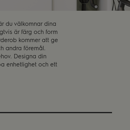
är du välkomnar dina
gtvis är färg och form
garderob kommer att ge
ch andra föremål.
ehov. Designa din
pa enhetlighet och ett