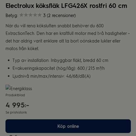
Electrolux köksfläk LFG426X rostfri 60 cm
Betyg:
3 (2 recensioner)
När du vill rena köksluften snabbt behöver du 600
ExtractionTech. Den har en kraftfull motor med två hastigheter –
det har aldrig varit enklare att ta bort oönskade lukter eller
matos från köket.
Typ av installation: Inbyggbar fläkt, bredd 60 cm
Evakueringskapacitet (hög/låg): 600 / 215 m³/h
Ljudnivå min/max/intensiv: 46/68/dB(A)
Produktblad
4 995:-
Se prishistorik
Köp online