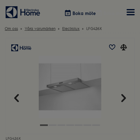
Boka möte
Boka möte
Om oss
Våra varumärken
Electrolux
LFG426X
Vitvaror
Våra kök
Förvaring
Tvätt & Tork
Inspiration
Välja garderobslösning
Dammsugare
Övrigt
Övrigt
Hem & Hushåll
Övrigt
LFG426X