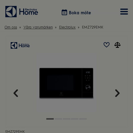
Boka möte
Boka möte
Om oss
Våra varumärken
Electrolux
EMZ729EMK
Vitvaror
Våra kök
Förvaring
Tvätt & Tork
Inspiration
Välja garderobslösning
Dammsugare
Övrigt
Övrigt
Hem & Hushåll
Övrigt
EMZ729EMK