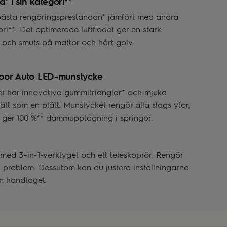
* i sin kategori**
sta rengöringsprestandan* jämfört med andra
**. Det optimerade luftflödet ger en stark
 och smuts på mattor och hårt golv
loor Auto LED-munstycke
t har innovativa gummitrianglar* och mjuka
tt som en plätt. Munstycket rengör alla slags ytor,
ch ger 100 %** dammupptagning i springor.
med 3-in-1-verktyget och ett teleskoprör. Rengör
n problem. Dessutom kan du justera inställningarna
ån handtaget.