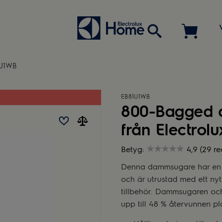
U1WB
EB81U1WB
800-Bagged 
från Electrolu
Betyg:
4,9 (29 r
Denna dammsugare har en kr
och är utrustad med ett ny
tillbehör. Dammsugaren oc
upp till 48 % återvunnen pla