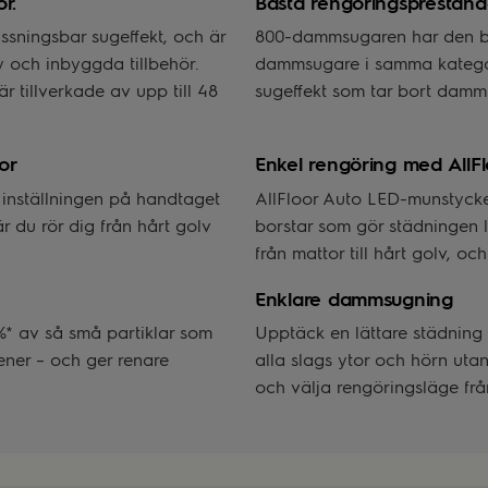
r.
Bästa rengöringsprestanda
sningsbar sugeffekt, och är
800-dammsugaren har den bä
y och inbyggda tillbehör.
dammsugare i samma kategori
tillverkade av upp till 48
sugeffekt som tar bort damm
or
Enkel rengöring med AllF
inställningen på handtaget
AllFloor Auto LED-munstycke
 du rör dig från hårt golv
borstar som gör städningen lä
från mattor till hårt golv, o
Enklare dammsugning
 %* av så små partiklar som
Upptäck en lättare städning 
gener – och ger renare
alla slags ytor och hörn uta
och välja rengöringsläge fr