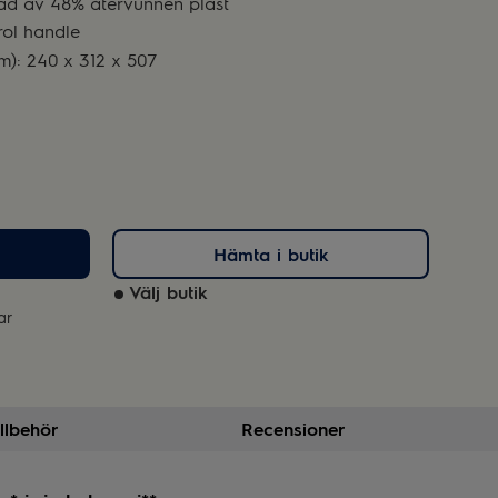
rkad av 48% återvunnen plast
ol handle
m): 240 x 312 x 507
Hämta i butik
Välj butik
ar
illbehör
Recensioner