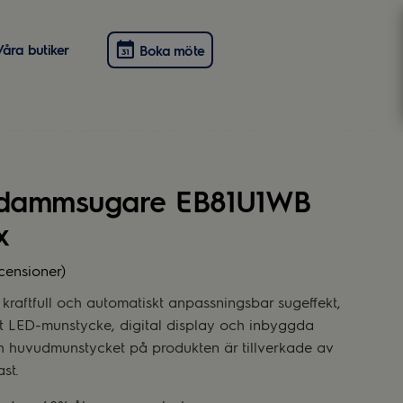
Våra butiker
Boka möte
dammsugare EB81U1WB
x
ecensioner)
aftfull och automatiskt anpassningsbar sugeffekt,
tt LED-munstycke, digital display och inbyggda
h huvudmunstycket på produkten är tillverkade av
st.