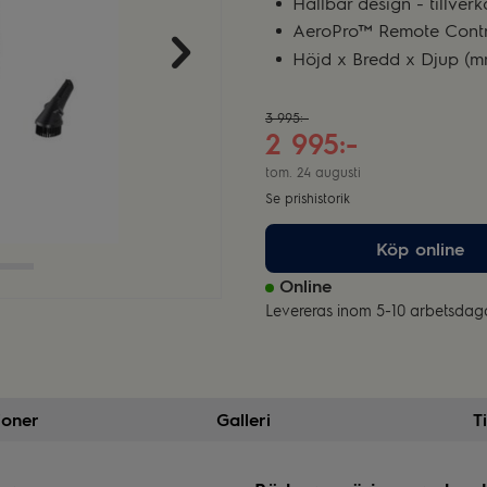
Hållbar design - tillve
AeroPro™ Remote Contr
Höjd x Bredd x Djup (m
3 995:-
2 995:-
tom. 24 augusti
Se prishistorik
Köp online
Online
Levereras inom 5-10 arbetsdag
ioner
Galleri
T