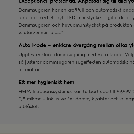
Exceptionell prestanda. Anpassar sig till alla yto
Dammsugaren har en kraftfull och automatiskt anpas
utrustad med ett nytt LED-munstycke, digital displa
Dammsugaren och huvudmunstycket på produkten är 
% återvunnen plast*
Auto Mode – enklare övergång mellan olika yt
Upplev enklare dammsugning med Auto Mode. Välj 
så justerar dammsugaren sugeffekten automatiskt när
till mattor.
Ett mer hygieniskt hem
HEPA-filtrationssystemet kan ta bort upp till 99,999
0,3 mikron – inklusive fint damm, kvalster och aller
utblåsluft.