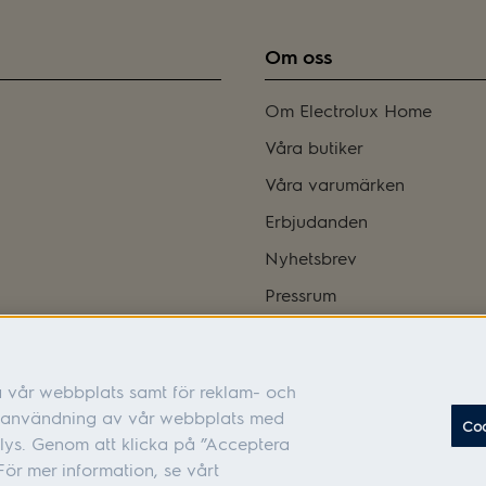
Om oss
Om Electrolux Home
Våra butiker
Våra varumärken
Erbjudanden
Nyhetsbrev
Pressrum
Bli franchisetagare
Integritetspolicy
a vår webbplats samt för reklam- och
Tillgänglighetsredogörelse
in användning av vår webbplats med
Coo
Cookies
lys. Genom att klicka på ”Acceptera
ör mer information, se vårt