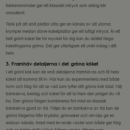
fiskbensmönster ger ett klassiskt intryck som aldrig blir
omodernt.
Tänk på att små plattor ofta ger en känsla av att ytorna
krymper medan större kakelplattor ger ett luftigt intryck. Är ett
helt grönt kakel lite för mycket för dig kan du istället färga
kakelfogarna gröna. Det ger ytterligare ett unikt inslag i ditt
hem.
3. Framhäv detaljerna i det gröna köket
I ett grönt kök kan de små detaljerna framhävas och få hela
köket att komma till liv. Här kan du experimentera med både
form och färg för att se vad som lyfter ditt gröna kök bäst. Välj
bänkskiva, beslag och kakel för att ta fram den prägel du vill
ha. Den gröna färgen kombineras fint med en klassisk
bänkskiva gjord av trä. Väljer du en bänkskiva av trä kan de
gröna färgerna från kryddor, grönsaker och olivolja ge en
exklusiv känsla. Inred med levande växter som både ger färg
och en härlig doft i köket. Några växter, ätbara som