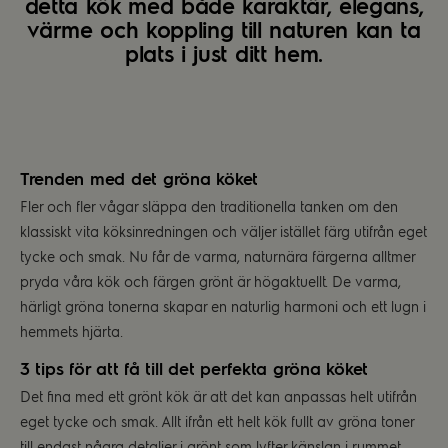
detta kök med både karaktär, elegans,
värme och koppling till naturen kan ta
plats i just ditt hem.
Trenden med det gröna köket
Fler och fler vågar släppa den traditionella tanken om den
klassiskt vita köksinredningen och väljer istället färg utifrån eget
tycke och smak. Nu får de varma, naturnära färgerna alltmer
pryda våra kök och färgen grönt är högaktuellt. De varma,
härligt gröna tonerna skapar en naturlig harmoni och ett lugn i
hemmets hjärta.
3 tips för att få till det perfekta gröna köket
Det fina med ett grönt kök är att det kan anpassas helt utifrån
eget tycke och smak. Allt ifrån ett helt kök fullt av gröna toner
till endast några detaljer i grönt som lyfter känslan i rummet.