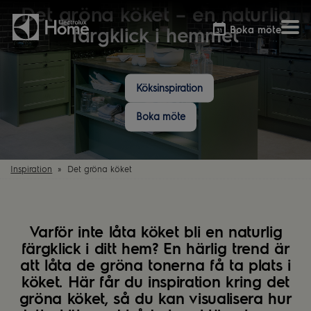
Det gröna köket – en naturlig
Boka möte
färgklick i hemmet
Köksinspiration
Vitvaror
Våra kök
Förvaring
Tvätt & Tork
Inspiration
Välja garderobslösning
Boka möte
Dammsugare
Övrigt
Övrigt
Hem & Hushåll
Övrigt
Inspiration
Det gröna köket
Varför inte låta köket bli en naturlig
färgklick i ditt hem? En härlig trend är
att låta de gröna tonerna få ta plats i
köket. Här får du inspiration kring det
gröna köket, så du kan visualisera hur