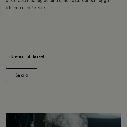
också dela med dig av dina egna köksbilder och tagga
bilderna med #jkekök.
Tillbehör till köket
Se alla