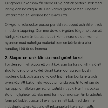
Ljusgröna luckor som får breda ut sig passar perfekt i kök med
lantlig och nostalgisk stil. Den varma gröna färgen fungerar
utmärkt med en levande bänkskiva i trä.
Olivgröna köksluckor passar perfekt i ett öppet och stilrent kök
i modern tappning. Den mer dova olivgröna färgen skapar ett
härligt kök som är lätt att trivas i. Kombinerar du den varma
nyansen med naturliga material som en bänkskiva eller
handtag i trä är du hemma.
2. Skapa en unik känsla med grönt kakel
För den som vill skapa ett unikt kök som tar för sig vill vi slå ett
slag för det gröna kaklet. Grönt kakel gör sig som bäst i
moderna kök och gör sig väldigt fint mellan bänkskiva och
överskåp. Att kakla hela väggytan ända upp till taket om du
har öppna hyllplan ger ett fantastiskt intryck. Här finns också
stora möjligheter att leka med form och mönster. En kvadratisk
form på kaklet passar till exempel in i ett kök med den mer
industriella stilen. Att välja ett rektangulärt kakel som sätts i