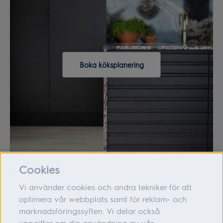
Boka köksplanering
Cookies
Vi använder cookies och andra tekniker för att
optimera vår webbplats samt för reklam- och
marknadsföringssyften. Vi delar också
Om oss
uppgifter om din användning av vår