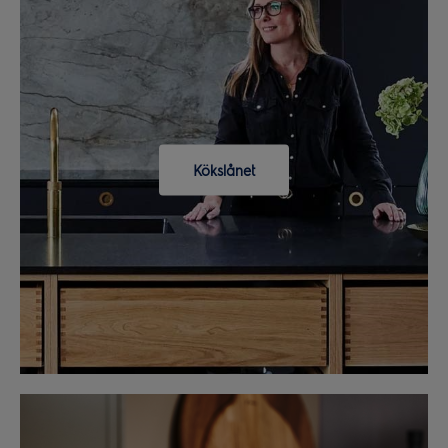
Kökslånet