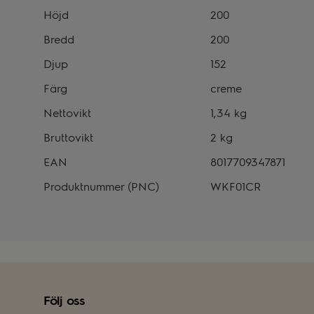
Höjd
200
Bredd
200
Djup
152
Färg
creme
Nettovikt
1,34 kg
Bruttovikt
2 kg
EAN
8017709347871
Produktnummer (PNC)
WKF01CR
Följ oss