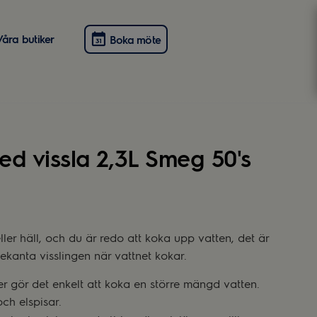
Våra butiker
Boka möte
med vissla 2,3L Smeg 50's
ller häll, och du är redo att koka upp vatten, det är
kanta visslingen när vattnet kokar.
ter gör det enkelt att koka en större mängd vatten.
ch elspisar.