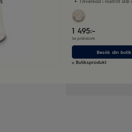
Tillverkad i rostfritt s
1 495:-
Se prishistorik
Besök din butik
Butiksprodukt