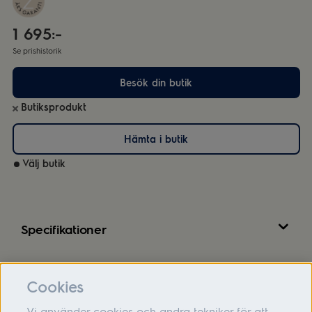
1 695:-
Se prishistorik
Besök din butik
Butiksprodukt
Hämta i butik
Välj butik
Specifikationer
Recensioner
Cookies
Vi använder cookies och andra tekniker för att