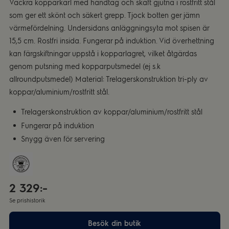
Vackra kopparkärl med handtag och skaft gjutna i rostfritt stål
som ger ett skönt och säkert grepp. Tjock botten ger jämn
värmefördelning. Undersidans anläggningsyta mot spisen är
15,5 cm. Rostfri insida. Fungerar på induktion. Vid överhettning
kan färgskiftningar uppstå i kopparlagret, vilket åtgärdas
genom putsning med kopparputsmedel (ej s.k
allroundputsmedel) Material: Trelagerskonstruktion tri-ply av
koppar/aluminium/rostfritt stål.
Trelagerskonstruktion av koppar/aluminium/rostfritt stål
Fungerar på induktion
Snygg även för servering
2 329:-
Se prishistorik
Besök din butik