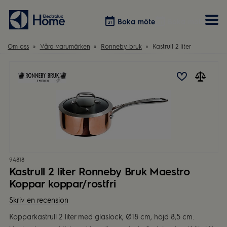
Boka möte
Boka möte
Om oss
Våra varumärken
Ronneby bruk
Kastrull 2 liter
Vitvaror
Våra kök
Förvaring
Tvätt & Tork
Inspiration
Välja garderobslösning
Dammsugare
Övrigt
Övrigt
Hem & Hushåll
Övrigt
94818
Kastrull 2 liter Ronneby Bruk Maestro
Koppar koppar/rostfri
Skriv en recension
Kopparkastrull 2 liter med glaslock, Ø18 cm, höjd 8,5 cm.